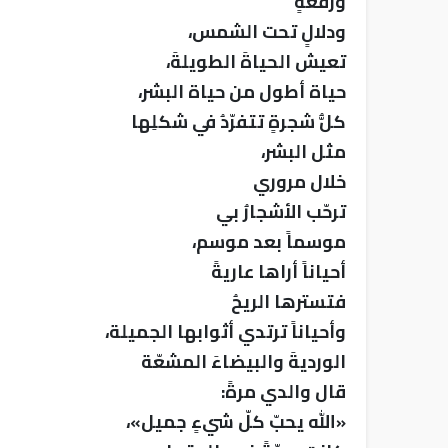
ورفعةٍ
ودلالٍ تحت الشمس،
تعيش الحياةَ الطويلةَ،
حياة أطول من حياة البشر،
كلُّ شجرةٍ تتفرّدُ في شكلِها
مثل البشر،
خلال مروري
ترحّب الأشجارُ بي
موسماً بعد موسم،
أحياناً أراها عاريةً
فتسترها الريحُ
وأحياناً ترتدي أثوابها الجميلة،
الورديةَ والبيضاءَ المشعّة
قال والدي مرةً:
«الله يحبّ كلّ شيءٍ جميل»،