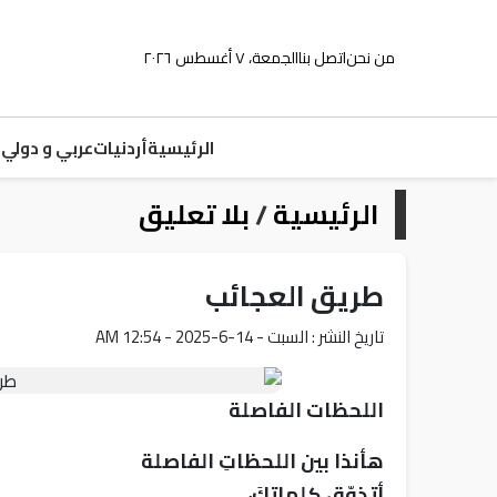
من نحن
اتصل بنا
الجمعة، ٧ أغسطس ٢٠٢٦
الرئيسية
أردنيات
عربي و دولي
م
الرئيسية
/
بلا تعليق
طريق العجائب
تاريخ النشر : السبت - 14-6-2025 - 12:54 AM
اللحظات الفاصلة
هأنذا بين اللحظاتِ الفاصلة
أتذوّق كلماتِكَ،