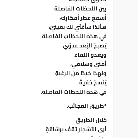
بين اللحظاتِ الفاصلة
أسمعُ عطرَ أفكارِكَ،
هأنذا سأغنّي لكَ بعينيَّ،
في هذه اللحظاتِ الفاصلة
يُصبحُ البُعد عدوّي
ويغدو اللقاء
أمني وسلامي،
ولهذا خيطٌ من الرغبةِ
يُنسجُ خفيةً
في هذه اللحظاتِ الفاصلة.
*طريق العجائب.
خلال الطريق
أرى الأشجار تقفُ برشاقةٍ