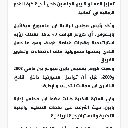
تعزيز المساواة بين الجنسين داخل أندية كرة القدم
الرجالية في ألمانيا.
وأكد رئيس مجلس الرقابة في هامبورغ ميخائيل
بابنفوس، أن كروغر البالغة 40 عاما، تمتلك رؤية
استراتيجية وقدرات قيادية قوية، وهو ما جعل
النادي يمنحها مسؤولية ملف الانتقالات وتطوير
الفريق.
ولعبت كروغر بقميص بايرن ميونخ بين عامي 2003
و2009، قبل أن تواصل مسيرتها داخل النادي
البافاري في مجالات التدريب والإدارة.
وفي الفترة الأخيرة كانت عضوا في مجلس إدارة
بايرن، حيث أشرفت على ملفات التنظيم والبنية
التحتية والاستراتيجية الرياضية.