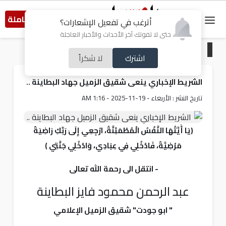
النسخة الكاملة
أترغب في تفعيل الإشعارات؟
حتى لا تفوتك آخر الأحداث والأخبار العاجلة
الرئيسية
/
خبر و صورة
اشترك
لا شكراً
الشريط الإخباري ينعى شقيق الزميل جهاد البطاينة ..
تاريخ النشر : الأربعاء - 19-11-2025 - 1:16 AM
﴿يَا أَيَّتُهَا النَّفْسُ الْمُطْمَئِنَّةُ، ارْجِعِي إِلَىٰ رَبِّكِ رَاضِيَةً
مَرْضِيَّةً، فَادْخُلِي فِي عِبَادِي، وَادْخُلِي جَنَّتِي ﴾
- انتقل الى رحمة الله تعالى
عبد الرحمن محمود فايز البطاينة
" ابو جودت" شقيق الزميل الإعلامي