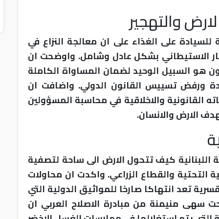
ارض والتهجير
للسيادة على الغذاء على ان معالجة النزاع في
ار الاستيطاني بشكل عادل وشامل. واوضحت ان
ن هو السبيل الوحيد لضمان المساواة الكاملة
دة ورفض تسييس القانون الدولي. واضافت ان
ته القانونية والاخلاقية في محاسبة المسؤولين
هدف الارض والانسان.
ة
 اللبنانية كيف تتحول الارض الى ساحة لتصفية
ية التحتية والقطاع الزراعي. واكدت ان محاولات
سرية تعد انتهاكا صارخا للمواثيق الدولية التي
 سهى منيمنة من مبادرة الاصلاح العربي ان
ة التي يتم استغلالها في ممارسات الغسل الاخضر