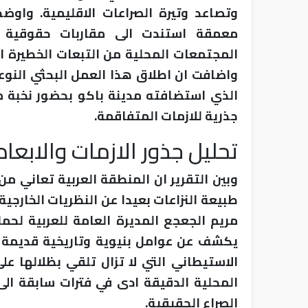
وتصاعد وتيرة الصراعات الاقليمية. واوض
معمقة استندت الى مقاربات حقوقية ت
المجتمعات المحلية من التبعات الخطيرة ال
واضافت ان اطلاق هذا العمل البحثي النوع
الذي استضافته مدينة باكو بحضور نخبة من 
جذرية للازمات المتفاقمة.
تحليل جذور الازمات والابعاد
وبين التقرير ان المنطقة العربية تعاني 
طبيعة النزاعات بعيدا عن النظريات الخارجية 
مريم الجعجع المديرة العامة للعربية لحما
يكشف عن عوامل بنيوية وتاريخية قديمة تشم
الاستيطاني التي لا تزال تلقي بظلالها ع
المحلية الدقيقة ادى في فترات سابقة ال
الصراع الحقيقية.