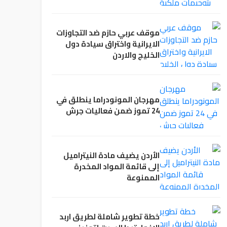
موقف عربي حازم ضد التجاوزات
الايرانية واختراق سيادة دول
الخليج والاردن
مهرجان المونودراما ينطلق في
24 تموز ضمن فعاليات جرش
الأردن يضيف مادة النيتراميل
إلى قائمة المواد المخدرة
الممنوعة
خطة تطوير شاملة لطريق اربد