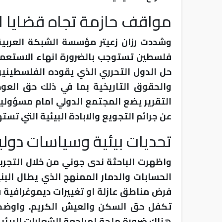
مواقف حازمة تجاه قضايا ال
وشددت رزان زعيتر مؤسسة الشبكة العربية 
فلسطين تستوجب بالضرورة انهاء الاستعم
حل الدول التحرري الذي يقوده الفلسطينيو
والحقوق التاريخية بما في ذلك حق العو
التقرير يضع المجتمع الدولي امام مسؤوليا
عن جرائم التجويع والابادة البيئية التي تست
تحديات بيئية وسياسات دولي
واظهرت الباحثة ندى جوني من خلال التجربة
الحسابات والدمار الممنهج الذي يطال البن
فرض مناطق عازلة او تغييرات ديموغرافية ق
تكفل حق السكن والعيش الكريم. واوضحت
هناك ضرورة ملحة لمراجعة الشعارات البيئي