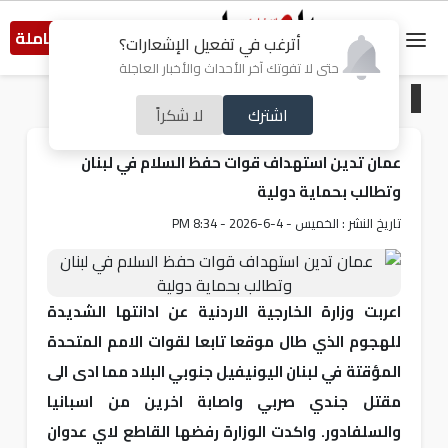
النسخة الكاملة
أترغب في تفعيل الإشعارات؟
حتى لا تفوتك آخر الأحداث والأخبار العاجلة
الرئيسية
/
أردنيات
اشترك
لا شكراً
عمان تدين استهداف قوات حفظ السلام في لبنان
وتطالب بحماية دولية
تاريخ النشر : الخميس - 4-6-2026 - 8:34 PM
اعربت وزارة الخارجية الاردنية عن ادانتها الشديدة
للهجوم الذي طال موقعا تابعا لقوات الامم المتحدة
المؤقتة في لبنان اليونيفيل جنوبي البلاد مما ادى الى
مقتل جندي صربي واصابة اخرين من اسبانيا
والسلفادور. واكدت الوزارة رفضها القاطع لاي عدوان