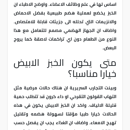
اساس لها في علم وظائف الاعضاء. واوضح الاطباء ان
الخبز يخضع لعملية هضم طبيعية بفضل الاحماض
والانزيمات التي تحلله الى جزيئات قابلة للامتصاص.
واضاف ان الجهاز الهضمي مصمم للتعامل مع هذا
النوع من الطعام دون اي تراكمات لاصقة كما يروج
البعض.
متى يكون الخبز الابيض
خيارا مناسبا؟
وبينت التجارب السريرية ان هناك حالات مرضية مثل
التهاب القولون التقرحي او داء كرون قد تتطلب حمية
قليلة الالياف. واكد ان الخبز الابيض يكون في هذه
الحالات خيارا طبيا مؤقتا لسهولة هضمه وتقليل
تهيج الامعاء. واضاف ان الغذاء يجب ان يفصل حسب