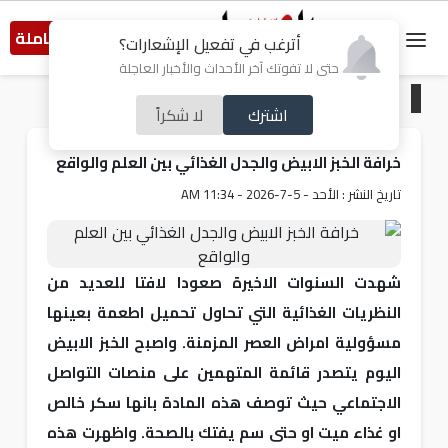
النسخة الكاملة
أترغب في تفعيل الإشعارات؟
حتى لا تفوتك آخر الأحداث والأخبار العاجلة
الرئيسية
/
صحة
اشترك
لا شكراً
خرافة الخبز الابيض والجدل الغذائي بين العلم والواقع
تاريخ النشر : الأحد - 5-7-2026 - 11:34 AM
شهدت السنوات الاخيرة صعودا لافتا للعديد من
النظريات الغذائية التي تحاول تحميل اطعمة بعينها
مسؤولية امراض العصر المزمنة. واصبح الخبز الابيض
اليوم يتصدر قائمة المتهمين على منصات التواصل
الاجتماعي حيث توصف هذه المادة بانها سكر خالص
او غذاء ميت او حتى سم يفتك بالصحة. واظهرت هذه