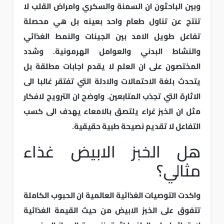
وبين الباحثون ان السمنة والسكري وامراض القلب لا
تنتج عن تناول طعام واحد بعينه بل هي محصلة
تفاعل طويل الامد بين الجينات والنمط الغذائي
والنشاط البدني والعوامل الهرمونية. وشدد
المختصون على ان العلم لا يقدم اجابات مطلقة بل
يتحدث بلغة الاحتمالات والادلة التي تفتقر غالبا الى
الاثارة التي تجذب المتابعين. واوضح ان الترويج لافكار
مثل ان الخبز غراء يلتصق بالامعاء يهدف الى كسب
التفاعل لا تقديم نصيحة طبية حقيقية.
هل الخبز الابيض غذاء
مثالي؟
واكدت التوصيات الغذائية العالمية ان الحبوب الكاملة
تتفوق على الخبز الابيض من حيث القيمة الغذائية