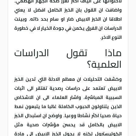
لاحتوائها على الياف اكثر تعزز صحة الجهاز الهضمي.
واضافت ان القول بان الخبز الكامل افضل لا يعني
اطلاقا ان الخبز الابيض ضار او سام بحد ذاته. وبينت
الدراسات ان الفرق يكمن في جودة الخيار لا في خطورة
النوع الاخر.
ماذا تقول الدراسات
العلمية؟
وكشفت التحليلات ان معظم الادلة التي تدين الخبز
الابيض تعتمد على دراسات رصدية تفتقر الى اثبات
السببية المباشرة. واشار العلماء الى ان الاشخاص
الذين يتناولون الحبوب الكاملة غالبا ما يتبعون نمط
حياة صحيا اكثر نشاطا ووعيا. واوضح ان استبدال الخبز
الابيض بالكامل قد يحسن مؤشرات صحية مثل
الكوليسترول لكنه لا يحول الخبز الابيض الى مادة