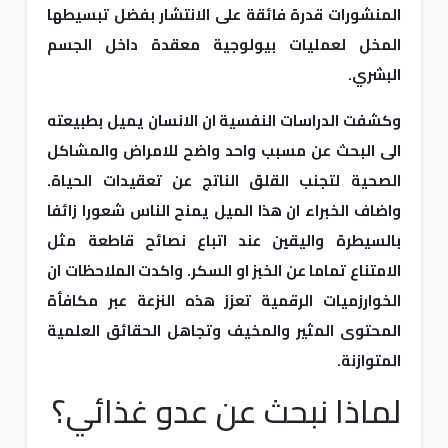
المنشورات قدرة فائقة على الانتشار بفضل تبسيطها
المخل لعمليات بيولوجية معقدة داخل الجسم
البشري.
وكشفت الدراسات النفسية ان الانسان يميل بطبيعته
الى البحث عن مسبب واحد واضح للامراض والمشاكل
الصحية لتجنب القلق الناتج عن تعقيدات الحياة.
واضاف الخبراء ان هذا الميل يمنح الناس شعورا زائفا
بالسيطرة واليقين عند اتباع نصائح قاطعة مثل
الامتناع تماما عن الخبز او السكر. واكدت الملاحظات ان
الخوارزميات الرقمية تعزز هذه النزعة عبر مكافأة
المحتوى المثير والمخيف وتجاهل الحقائق العلمية
المتوازنة.
لماذا نبحث عن عدو غذائي؟