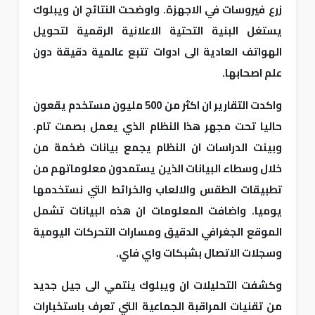
زرع فيروسات في الاجهزة. واوضحت النتائج ان ويبلوك
يستغل البنية التحتية الاعلانية الرقمية لتحويل
الهواتف العادية الى ادوات تتبع عالمية دقيقة دون
علم اصحابها.
واكدت التقارير ان اكثر من 500 مليون مستخدم يقعون
حاليا تحت مجهر هذا النظام الذي يعمل بصمت تام.
وبينت الدراسات ان النظام يجمع بيانات ضخمة من
خلال وسطاء البيانات الذين يستمدون معلوماتهم من
تطبيقات الطقس والالعاب والخرائط التي نستخدمها
يوميا. واضافت المعلومات ان هذه البيانات تشمل
الموقع الجغرافي الدقيق ومسارات التحركات اليومية
وسجلات الاتصال بشبكات واي فاي.
وكشفت التحليلات ان ويبلوك ينتمي الى جيل جديد
من تقنيات المراقبة الجماعية التي تعرف باستخبارات