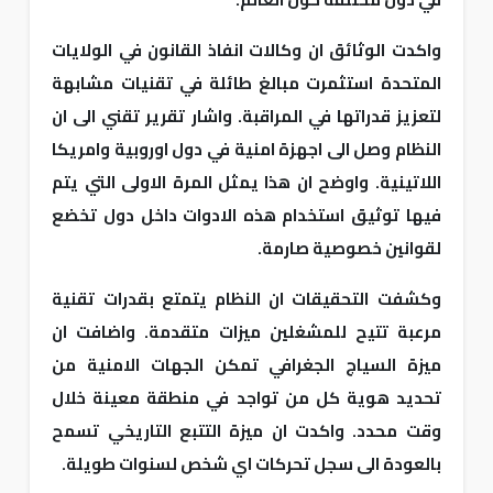
واكدت الوثائق ان وكالات انفاذ القانون في الولايات
المتحدة استثمرت مبالغ طائلة في تقنيات مشابهة
لتعزيز قدراتها في المراقبة. واشار تقرير تقني الى ان
النظام وصل الى اجهزة امنية في دول اوروبية وامريكا
اللاتينية. واوضح ان هذا يمثل المرة الاولى التي يتم
فيها توثيق استخدام هذه الادوات داخل دول تخضع
لقوانين خصوصية صارمة.
وكشفت التحقيقات ان النظام يتمتع بقدرات تقنية
مرعبة تتيح للمشغلين ميزات متقدمة. واضافت ان
ميزة السياج الجغرافي تمكن الجهات الامنية من
تحديد هوية كل من تواجد في منطقة معينة خلال
وقت محدد. واكدت ان ميزة التتبع التاريخي تسمح
بالعودة الى سجل تحركات اي شخص لسنوات طويلة.