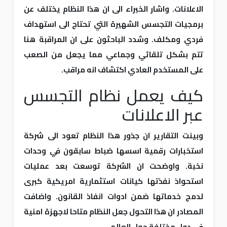
الاعلانات. واشار الخبراء الى ان هذا النظام يختلف عن
برمجيات التجسس الشهيرة التي تحتاج الى استهداف
فردي ومكلف. وشدد الباحثون على ان المراقبة هنا
تتم بشكل تلقائي وجماعي مما يجعل من الصعب
على المستخدم العادي اكتشاف انه مراقب.
كيف يعمل نظام التجسس
عبر الاعلانات
وبينت التقارير ان جذور هذا النظام تعود الى شركة
استخبارات رقمية اسسها ضباط سابقون في وحدات
نخبة. واوضحت ان الشركة توسعت بعد عمليات
استحواذ نفذتها كيانات استثمارية امريكية كبرى
لدمج خدماتها ضمن ادوات انفاذ القانون. واضافت
المصادر ان هذا التحول جعل النظام متاحا لاجهزة امنية
في دول مختلفة حول العالم.