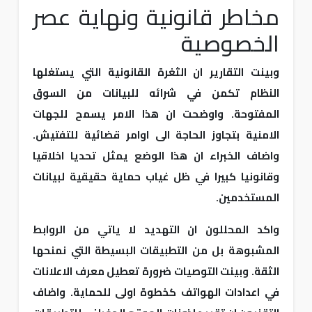
مخاطر قانونية ونهاية عصر
الخصوصية
وبينت التقارير ان الثغرة القانونية التي يستغلها
النظام تكمن في شرائه للبيانات من السوق
المفتوحة. واوضحت ان هذا الامر يسمح للجهات
الامنية بتجاوز الحاجة الى اوامر قضائية للتفتيش.
واضاف الخبراء ان هذا الوضع يمثل تحديا اخلاقيا
وقانونيا كبيرا في ظل غياب حماية حقيقية لبيانات
المستخدمين.
واكد المحللون ان التهديد لا ياتي من الروابط
المشبوهة بل من التطبيقات البسيطة التي نمنحها
الثقة. وبينت التوصيات ضرورة تعطيل معرف الاعلانات
في اعدادات الهواتف كخطوة اولى للحماية. واضاف