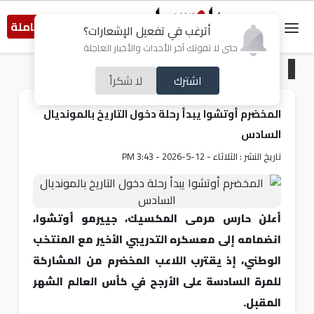
النسخة الكاملة
أترغب في تفعيل الإشعارات؟
حتى لا تفوتك آخر الأحداث والأخبار العاجلة
الرئيسية
/
رياضة
اشترك
لا شكراً
المخضرم أوتشوا يبدأ رحلة دخول التاريخ بالمونديال
السادس
تاريخ النشر : الثلاثاء - 12-5-2026 - 3:43 PM
أعلن حارس مرمى المكسيك، جييرمو أوتشوا،
انضمامه إلى معسكره التدريبي الأخير مع المنتخب
الوطني، إذ يقترب اللاعب المخضرم من المشاركة
للمرة السادسة على الأرجح في كأس العالم الشهر
المقبل.