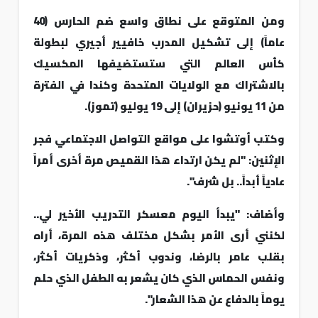
ومن المتوقع على نطاق واسع ضم الحارس (40
عاماً) إلى تشكيل المدرب خافيير أجيري لبطولة
كأس العالم التي ستستضيفها المكسيك
بالاشتراك مع الولايات المتحدة وكندا في الفترة
من 11 يونيو (حزيران) إلى 19 يوليو (تموز).
وكتب أوتشوا على مواقع التواصل الاجتماعي فجر
الإثنين: "لم يكن ارتداء هذا القميص مرة أخرى أمراً
عادياً أبداً.. بل شرف".
وأضاف: "يبدأ اليوم معسكر التدريب الأخير لي..
لكنني أرى الأمر بشكل مختلف هذه المرة، أراه
بقلب عامر بالرضا، وندوب أكثر، وذكريات أكثر،
ونفس الحماس الذي كان يشعر به الطفل الذي حلم
يوماً بالدفاع عن هذا الشعار".