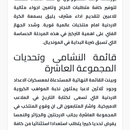
لتوفير كافة متطلبات النجاح وتامين اجواء مثالية
للاعبين لتقديم اداء مشرف يليق بسمعة الكرة
الاردنية امام منتخبات عالمية قوية. وشدد الجهاز
الفني على اهمية التركيز في هذه المرحلة الحساسة
التي تسبق ضربة البداية في المونديال.
قائمة النشامى وتحديات
المجموعة العاشرة
وبينت القائمة النهائية المستدعاة لمعسكرات الاعداد
وجود ثلاثين لاعبا يمثلون نخبة المواهب الكروية
الاردنية التي تسعى لكتابة التاريخ في الملاعب
الاميركية. واشار المتابعون الى ان وقوع المنتخب في
المجموعة العاشرة بجانب الارجنتين والجزائر والنمسا
يفرض تحديا كبيرا يتطلب استعدادا استثنائيا من كافة