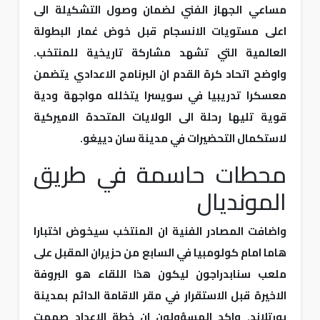
مساعي الجهاز الفني لضمان وصول التشكيلة الى
اعلى مستويات الانسجام قبل خوض غمار البطولة
العالمية التي تشهد مشاركة تاريخية للمنتخب.
واوضح اتحاد كرة القدم ان البرنامج الاعدادي يتضمن
معسكرا تدريبيا في سويسرا يتخلله مواجهة ودية
قوية تليها رحلة الى الولايات المتحدة الاميركية
لاستكمال التحضيرات في مدينة سان دييغو.
محطات حاسمة في طريق
المونديال
واضافت المصادر الفنية ان المنتخب سيخوض اختبارا
هاما امام كولومبيا في السابع من حزيران المقبل على
ملعب سنابدراجون ليكون هذا اللقاء هو البروفة
الاخيرة قبل الاستقرار في مقر الاقامة الدائم بمدينة
بورتلاند. واكد المسؤولون ان خطة الاعداد صممت