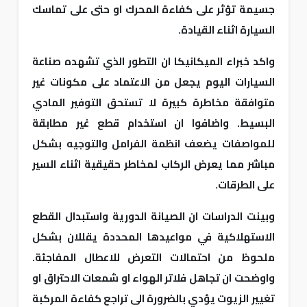
جسيمة تؤثر على كفاءة المحرك او حتى على تماسك
السيارة اثناء القيادة.
واكد خبراء الميكانيكا ان التطور الذي تشهده صناعة
السيارات اليوم يجعل من الاعتماد على مكونات غير
متوافقة مخاطرة كبيرة لا تستحق التوفير المادي
البسيط. واضافوا ان استخدام قطع غير مطابقة
للمواصفات يضعف انظمة الفرامل والتوجيه بشكل
مباشر مما يعرض الركاب لمخاطر حقيقية اثناء السير
على الطرقات.
وبينت الدراسات ان الصيانة الدورية واستبدال القطع
الاستهلاكية في مواعيدها المحددة يقللان بشكل
ملحوظ من احتمالات التعرض للاعطال المفاجئة.
واوضحت ان تجاهل فلاتر الهواء او شمعات الاحتراق او
تغيير الزيوت يؤدي بالضرورة الى تراجع كفاءة المركبة