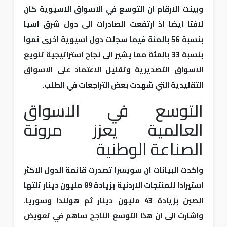
وبينت الارقام ان التوسع في الاسواق الاسيوية كان
لافتا ايضا اذ ارتفعت الصادرات الى دول شرق اسيا
بنسبة 56 بالمئة فيما سجلت دول اسيوية اخرى نموا
بنسبة 33 بالمئة مما يشير الى نجاح استراتيجية تنويع
الاسواق التصديرية وتقليل الاعتماد على الاسواق
التقليدية التي شهدت بعض التراجعات في الطلب.
التوسع في الاسواق
العالمية يعزز مرونة
الصناعة الوطنية
واكدت البيانات ان سويسرا تصدرت قائمة الدول الاكثر
استيرادا للمنتجات الاردنية بزيادة 89 مليون دينار تلتها
الصين بزيادة 43 مليون دينار ثم هولندا وسوريا.
واشارت الى ان هذا التوسع الناجح ساهم في تعويض