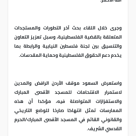
وجرى خلال اللقاء بحث آخر التطورات والمستجدات
المتعلقة بالقضية الفلسطينية، وسبل تعزيز التعاون
والتنسيق بين لجنة فلسطين النيابية والرابطة بما
يخدم دعم الحقوق الفلسطينية وحماية المقدسات.
واستعرض السعود موقف الأردن الرافض والمدين
لاستمرار الاقتحامات للمسجد الأقصى المبارك
والاستفزازات المتواصلة فيه، مؤكدا أن هذه
الممارسات تمثل انتهاكا صارخا للوضع التاريخي
والقانوني القائم في المسجد الأقصى المبارك/الحرم
القدسي الشريف.