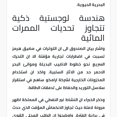
البحرية الحيوية.
هندسة لوجستية ذكية
تتجاوز تحديات الممرات
المائية
واشار بيان الصندوق الى ان التوترات في مضيق هرمز
تسببت في اضطرابات تجارية مؤقتة الا ان التحرك
السريع نحو خطوط الانابيب البديلة وموانئ البحر
الاحمر حد من الاثار السلبية. واكد ان استخدام
المخزونات الخارجية لشركة ارامكو ساهم في استقرار
سلاسل التوريد والحفاظ على تدفقات الطاقة.
وذكر الخبراء ان النشاط غير النفطي في المملكة اظهر
مرونة لافتة حيث تجاوز الانكماش المؤقت الذي حدث
في بداية الفترة. واوضحوا ان الطلب المحلي القوي