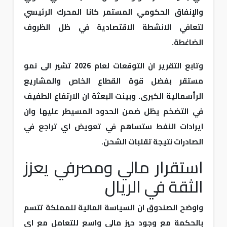
والإنفاق الحكومي المستمر كانا المحرك الرئيسي
لتعافي الانشطة الاقتصادية في ظل الظروف
الضاغطة.
وتابع التقرير ان التوقعات لعام 2026 تشير الى نمو
مستقر بفضل قوة القطاع الخاص والمشاريع
الرأسمالية الكبرى. وبينت البعثة ان الارتفاع الطفيف
في التضخم يظل ضمن الحدود المسيطر عليها وان
ايرادات النفط ستساهم في تعويض اي تراجع في
الصادرات نتيجة تقلبات الشحن.
استقرار مالي ومصرفي يعزز
الثقة في الريال
واوضح الصندوق ان السياسة المالية للمملكة تتسم
بالحكمة مع وجود حيز مالي واسع للتعامل مع اي