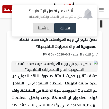
النسخة الكاملة
أترغب في تفعيل الإشعارات؟
حتى لا تفوتك آخر الأحداث والأخبار العاجلة
الرئيسية
/
اقتصاد
اشترك
لا شكراً
حصن منيع في وجه العواصف.. كيف صمد اقتصاد
السعودية امام الاضطرابات الاقليمية؟
تاريخ النشر : الأربعاء - 3-6-2026 - 6:04 PM
كشف تقرير حديث لبعثة صندوق النقد الدولي عن
قدرة فائقة اظهرها الاقتصاد السعودي في التعامل
مع التحديات الجيوسياسية الراهنة في المنطقة. واكد
خبراء الصندوق ان المملكة نجحت بفضل الاصلاحات
الهيكلية المتجذرة في رؤية 2030 في بناء حائط صد