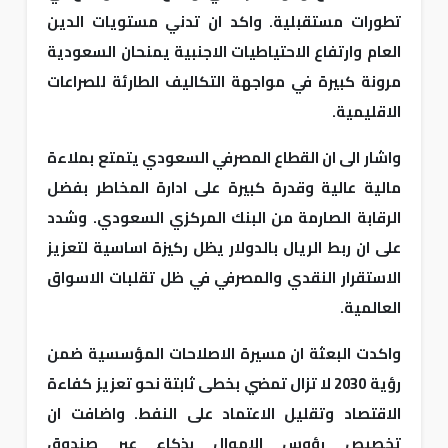
تطورات مستقبلية. واكد ان تدني مستويات الدين
العام وارتفاع الاحتياطيات الاجنبية يمنحان السعودية
مرونة كبيرة في مواجهة التكاليف الطارئة للصراعات
الاقليمية.
واشار الى ان القطاع المصرفي السعودي يتمتع بملاءة
مالية عالية وقدرة كبيرة على ادارة المخاطر بفضل
الرقابة الصارمة من البنك المركزي السعودي. وشدد
على ان ربط الريال بالدولار يظل ركيزة اساسية لتعزيز
الاستقرار النقدي والمصرفي في ظل تقلبات الاسواق
العالمية.
واكدت البعثة ان مسيرة الاصلاحات المؤسسية ضمن
رؤية 2030 لا تزال تمضي بخطى ثابتة نحو تعزيز كفاءة
الاقتصاد وتقليل الاعتماد على النفط. واضافت ان
تخصيص رؤوس الاموال بذكاء عبر صندوق