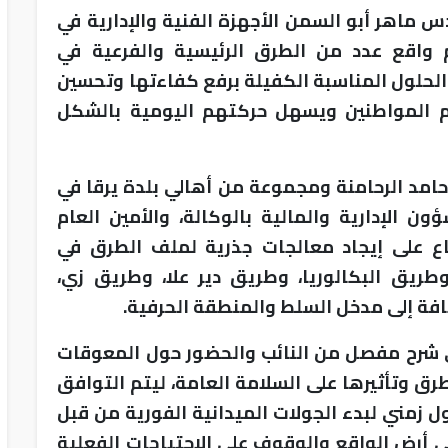
س ماهر أبو السمن الأجهزة الفنية والإدارية في
م واقع عدد من الطرق الرئيسية والفرعية في
لحلول المناسبة الكفيلة برفع كفاءتها وتحسين
م المواطنين ويسهل حركتهم اليومية بالشكل
 حامد الرحامنة ومجموعة من أهالي بلدة يرقا في
ون الإدارية والمالية بالوكالة، والأمين العام
ماع على إيجاد معالجات جذرية لملف الطرق في
ريق البكالوريا، وطريق دير علا، وطريق زي،
فة إلى مدخل السلط والمنطقة الحرفية.
ى شرح مفصل من النائب والحضور حول المعوقات
رق وتأثيرها على السلامة العامة، ليتم التوافق
ل زمني لبدء الجولات الميدانية الفورية من قبل
 أرض الواقع والوقوف على الاحتياجات الفعلية