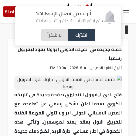
النسخة الكاملة
أترغب في تفعيل الإشعارات؟
حتى لا تفوتك آخر الأحداث والأخبار العاجلة
الرئيسية
/
رياضة
اشترك
لا شكراً
حقبة جديدة في انفيلد: اندوني ايراولا يقود ليفربول
رسميا
تاريخ النشر : الخميس - 4-6-2026 - 10:04 PM
فتح نادي ليفربول الانجليزي صفحة جديدة في تاريخه
الكروي بعدما اعلن بشكل رسمي عن تعاقده مع
المدرب الاسباني اندوني ايراولا لتولي المهمة الفنية
للفريق الاول بعقد يمتد لموسمين. وتأتي هذه
الخطوة في اطار مساعي ادارة الريدز لضخ دماء جديدة