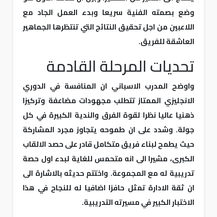
وضع بصمته الفنية سريعا وبدء العمل الجاد مع
اللاعبين من اجل تحقيق النتائج التي تنتظرها الجماهير
العاشقة للفريق.
تحديات المرحلة القادمة
واوضح المدرب الاسباني ان المنافسة في الدوري
الانجليزي الممتاز تتطلب مجهودات مضاعفة وتركيزا
ذهنيا عاليا نظرا لقوة الفرق والندية الكبيرة في كل
جولة. وشدد على ان طموحه يتجاوز مجرد المشاركة
حيث يطمح لبناء فريق متكامل قادر على حصد الالقاب
الكبرى، مشيرا الى انه متحمس للغاية لبدء اول حصة
تدريبية له مع المجموعة. واختتم حديثه بالاشارة الى
ان ثقة الادارة تمثل حافزا اضافيا له للنجاح في هذا
الاختبار الكبير في مسيرته التدريبية.