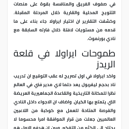
في صفوف الفريق والمنافسة بقوة على منصات
التتويج المحلية والقارية خلال المرحلة المقبلة.
وكشفت التقارير ان اختيار ايراولا جاء بناء على ما
قدمه من مستويات لافتة خلال فترته السابقة مع
نادي بورنموث.
طموحات ايراولا في قلعة
الريدز
واكد ايراولا في اول تصريح له عقب التوقيع ان تدريب
ناد بحجم ليفربول يعد حلما لاي مدير فني في العالم
نظرا للمكانة التاريخية والقاعدة الجماهيرية العريضة
التي يتمتع بها الكيان. واضاف ان الاجواء داخل النادي
والفرصة المتاحة للعمل مع كوكبة من اللاعبين
العالميين جعلت من قرار الموافقة امرا محسوما لا
يحتاج الى الكثير من التفكير. وبين ان هدفه الاول هو