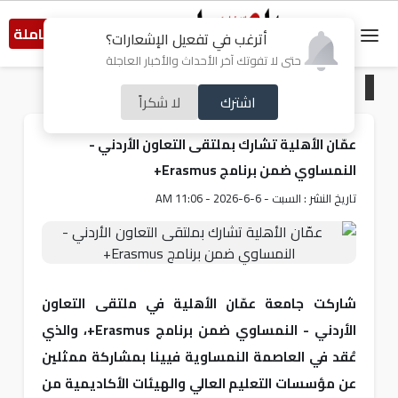
النسخة الكاملة
أترغب في تفعيل الإشعارات؟
حتى لا تفوتك آخر الأحداث والأخبار العاجلة
الرئيسية
/
خبر و صورة
اشترك
لا شكراً
عمّان الأهلية تشارك بملتقى التعاون الأردني -
النمساوي ضمن برنامج Erasmus+
تاريخ النشر : السبت - 6-6-2026 - 11:06 AM
شاركت جامعة عمّان الأهلية في ملتقى التعاون
الأردني - النمساوي ضمن برنامج Erasmus+، والذي
عُقد في العاصمة النمساوية فيينا بمشاركة ممثلين
عن مؤسسات التعليم العالي والهيئات الأكاديمية من