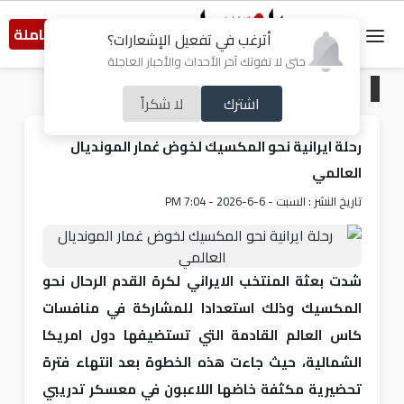
النسخة الكاملة
أترغب في تفعيل الإشعارات؟
حتى لا تفوتك آخر الأحداث والأخبار العاجلة
الرئيسية
/
رياضة
اشترك
لا شكراً
رحلة ايرانية نحو المكسيك لخوض غمار المونديال
العالمي
تاريخ النشر : السبت - 6-6-2026 - 7:04 PM
شدت بعثة المنتخب الايراني لكرة القدم الرحال نحو
المكسيك وذلك استعدادا للمشاركة في منافسات
كاس العالم القادمة التي تستضيفها دول امريكا
الشمالية، حيث جاءت هذه الخطوة بعد انتهاء فترة
تحضيرية مكثفة خاضها اللاعبون في معسكر تدريبي