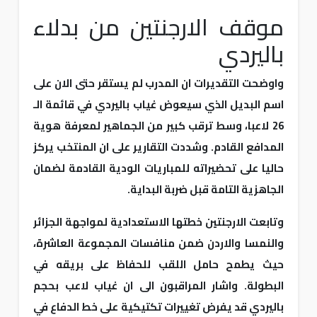
موقف الارجنتين من بدلاء
باليردي
واوضحت التقديرات ان المدرب لم يستقر حتى الان على
اسم البديل الذي سيعوض غياب باليردي في قائمة الـ
26 لاعبا، وسط ترقب كبير من الجماهير لمعرفة هوية
المدافع القادم. وشددت التقارير على ان المنتخب يركز
حاليا على تحضيراته للمباريات الودية القادمة لضمان
الجاهزية التامة قبل ضربة البداية.
وتابعت الارجنتين خطتها الاستعدادية لمواجهة الجزائر
والنمسا والاردن ضمن منافسات المجموعة العاشرة،
حيث يطمح حامل اللقب للحفاظ على بريقه في
البطولة. واشار المراقبون الى ان غياب لاعب بحجم
باليردي قد يفرض تغييرات تكتيكية على خط الدفاع في