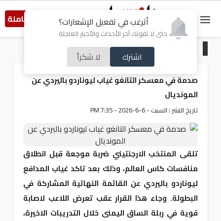
النسخة الكاملة
أترغب في تفعيل الإشعارات؟
حتى لا تفوتك آخر الأحداث والأخبار العاجلة
الرئيسية
/
رياضة
اشترك
لا شكراً
صدمة في معسكر التانغو غياب ليوناردو باليردي عن
المونديال
تاريخ النشر : السبت - 6-6-2026 - 7:35 PM
تلقى المنتخب الارجنتيني ضربة موجعة قبل انطلاق
منافسات كاس العالم، وذلك بعد تاكد غياب المدافع
ليوناردو باليردي عن القائمة النهائية المشاركة في
البطولة. وجاء هذا القرار عقب تعرض اللاعب لاصابة
قوية في ربلة الساق اليمنى خلال التدريبات الاخيرة،