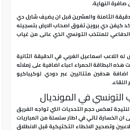
 صافرة النهاية.
لدقيقة الثامنة والعشرين قبل ان يضيف شارل دي
اكد كيفن دي بروين تفوق اصحاب الارض بتسجيله
الدفاعي للمنتخب التونسي الذي عانى من غياب
 له اللاعب اسماعيل الغربي في الدقيقة الثانية
 هذه البطاقة الحمراء اعباء اضافية على زملائه
ضافة هدفين متتاليين عبر دودي لوكيباكيو
اللقاء.
 التونسي في المونديال
لنتيجة تعكس حجم التحديات التي تواجه الفريق
لى ان الخسارة تاتي في اطار سلسلة من المباريات
عبين وتصحيح الاخطاء التكتيكية قبل الانطلاق