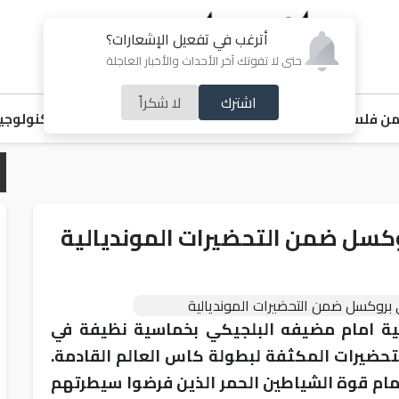
أترغب في تفعيل الإشعارات؟
حتى لا تفوتك آخر الأحداث والأخبار العاجلة
اشترك
لا شكراً
ن فلسطين
اقتصاد
ملفات ساخنة
خبر و صورة
رياضة
منوعات
تكنولوجيا
كسل ضمن التحضيرات المونديالية
ية امام مضيفه البلجيكي بخماسية نظيفة في
حضيرات المكثفة لبطولة كاس العالم القادمة.
م قوة الشياطين الحمر الذين فرضوا سيطرتهم