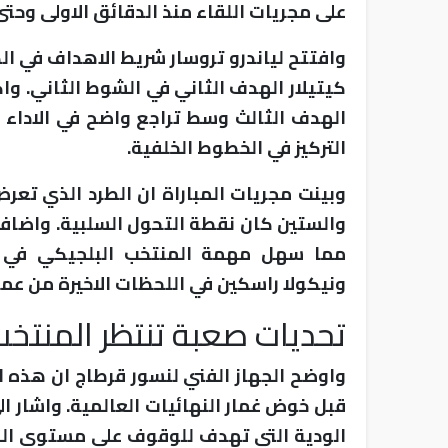
على مجريات اللقاء منذ الدقائق الاولى وحتى
وافتتح لياندرو تروسار شريط الاهداف في ا
كيتيلار الهدف الثاني في الشوط الثاني. و
الهدف الثالث وسط تراجع واضح في الاداء 
التركيز في الخطوط الخلفية.
وبينت مجريات المباراة ان الطرد الذي تعرض
والستين كان نقطة التحول السلبية. واضافت
مما سهل مهمة المنتخب البلجيكي في ا
ونيكولا راسكين في اللحظات الاخيرة من عمر 
تحديات صعبة تنتظر المنتخب
واوضح الجهاز الفني لنسور قرطاج ان هذه ا
قبل خوض غمار النهائيات العالمية. واشار ا
الودية التي تهدف للوقوف على مستوى اللا