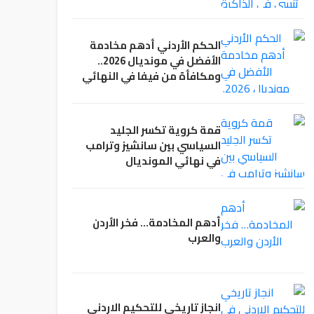
الحكم الأردني أدهم مخادمة
الأفضل في مونديال 2026..
ومكافأة من فيفا في النهائي
قمة كروية تكسر الجليد
السياسي بين سانشيز وترامب
في نهائي المونديال
أدهم المخادمة… فخر الأردن
والعرب
انجاز تاريخي للتحكيم الاردني