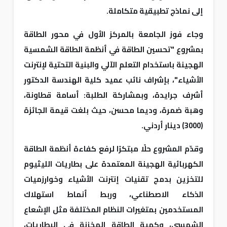
إلى نماذج تطبيقية متكاملة.
وجاء فوز الجامعة بالمركز الأول في محور الطاقة
بمشروع "تحسين الطاقة في أنظمة الطاقة الشمسية
الهجينة باستخدام التعلم الآلي والبنية التحتية لإنترنت
الأشياء"، بإشراف نائب عميد كلية الهندسة الدكتور
أشرف جرايدة، وبمشاركة الطلبة: أسامة قطاونة،
وهبة ضمرة، وديما محسن، حيث بلغت قيمة الجائزة
(3000) دينار أردني.
وقدّم المشروع حلًا مبتكرًا لرفع كفاءة أنظمة الطاقة
الكهربائية الهجينة المعتمدة على بطاريات الليثيوم
للتخزين بدمج تقنيات إنترنت الأشياء وخوارزميات
الذكاء الاصطناعي، وربط أنماط استهلاك
المستخدمين بمتغيرات النظام المختلفة مثل الإشعاع
الشمسي، وكمية الطاقة المخزنة في البطاريات،