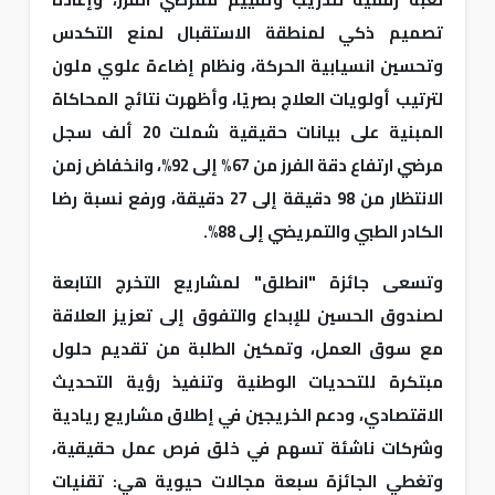
تصميم ذكي لمنطقة الاستقبال لمنع التكدس
وتحسين انسيابية الحركة، ونظام إضاءة علوي ملون
لترتيب أولويات العلاج بصريًا، وأظهرت نتائج المحاكاة
المبنية على بيانات حقيقية شملت 20 ألف سجل
مرضي ارتفاع دقة الفرز من 67% إلى 92%، وانخفاض زمن
الانتظار من 98 دقيقة إلى 27 دقيقة، ورفع نسبة رضا
الكادر الطبي والتمريضي إلى 88%.
وتسعى جائزة "انطلق" لمشاريع التخرج التابعة
لصندوق الحسين للإبداع والتفوق إلى تعزيز العلاقة
مع سوق العمل، وتمكين الطلبة من تقديم حلول
مبتكرة للتحديات الوطنية وتنفيذ رؤية التحديث
الاقتصادي، ودعم الخريجين في إطلاق مشاريع ريادية
وشركات ناشئة تسهم في خلق فرص عمل حقيقية،
وتغطي الجائزة سبعة مجالات حيوية هي: تقنيات