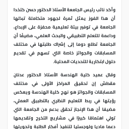
وأكد نائب رئيس الجامعة الأستاذ الدكتور حسن كتخدا
أن هذا الفوز يمثل ثمرة لجهود متكاملة تبذلها
الجامعة في توفير بيئة تعليمية محفزة على الإبداع،
وداعمة للتعلم التطبيقي والبحث العلمي، مضيفًا أن
الجامعة تطلع دوما إلى إشراك طلبتها في مختلف
المسابقات والجوائز خاصة التي تسهم في تقديم
حلول ابتكارية للتحديات المحلية.
وقال عميد كلية الهندسة الأستاذ الدكتور عدنان
مقطش إن تحقيق المراكز الأولى في مختلف
المسابقات والجوائز هو نهج كلية الهندسة ويعكس
رؤيتها في ربط التعليم النظري بالتطبيق العملي،
مضيفا أن هذا الإنجاز تحقق بدعم من الجامعة التي
تولي اهتمامًا كبيرًا في مشاريع التخرج وتقديمها
دعما ماديا ولوجستيا لتنفيذ أفكار الطلبة وتحويلها