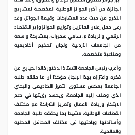
الجائزة من أكبر الجوائز الوطنية المخصصة لمشاريع
التخرج من حيث عدد المشاركات وقيمة الجوائز، وقد
رعى حفل إعلان الفائزين وتوزيع الجوائز وزير الاقتصاد
الرقمي والريادة م. سامي سميرات، بمشاركة واسعة
من الجامعات الأردنية ولجان تحكيم أكاديمية
وصناعية متخصصة.
وأعرب رئيس الجامعة الأستاذ الدكتور خالد الحياري عن
فخره واعتزازه بهذا الإنجاز، مؤكدًا أن ما حققه طلبة
الجامعة يعكس مستوى التميز الأكاديمي والبحثي
الذي وصلت إليه الجامعة، ويجسد رؤيتها في دعم
الابتكار وريادة الأعمال وتعزيز الشراكة مع مختلف
القطاعات الوطنية، مشيدا بما يحققه طلبة الجامعة
وأساتذتها وباحثيها في مختلف المحافل المحلية
والعالمية.