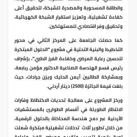
والطاقة المسحوبة والمصدرة للشبكة، لتحقيق أعلى
كفاءة تشغيلية، وتعزيز استقرار الشبكة الكهربائية،
وتحقيق وفر اقتصادي للمستهلكين.
كما حصلت الجامعة على المركز الثاني في محور
التخطيط والبنية التحتية في مشروع "الحلول المبتكرة
لتحسين رعاية المرضى وكفاءة الفرز الطبي"، بإشراف
رئيس قسم الهندسة الصناعية الدكتور مؤمن ربابعة،
وبمشاركة الطالبين أيمن الحايك ويزن جرادات، حيث
بلغت قيمة الجائزة (2500) دينار أردني.
وركز المشروع على معالجة تحديات الاكتظاظ وفترات
الانتظار الطويلة في أقسام الطوارئ بالمستشفيات
الأردنية عبر دمج هندسة المحاكاة بالحلول الرقمية،
من خلال تطوير ثلاث تدخلات تشغيلية مبتكرة شملت
لعبة رقمية لتدريب وتقييم ممرضي الفرز، وإعادة