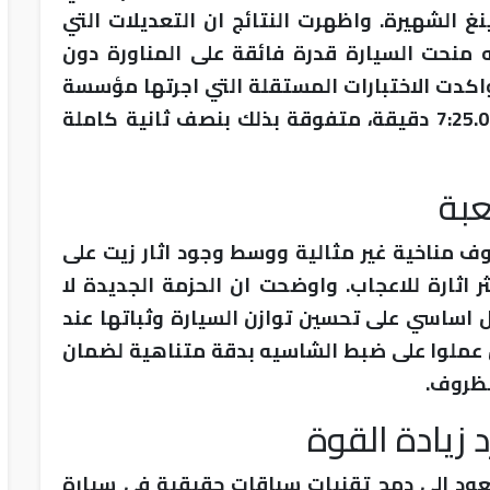
غ الشهيرة. واظهرت النتائج ان التعديلات التي
 منحت السيارة قدرة فائقة على المناورة دون
 واكدت الاختبارات المستقلة التي اجرتها مؤسسة
توف راينلاند الالمانية ان زمن اللفة بلغ 7:25.068 دقيقة، متفوقة بذلك بنصف ثانية كاملة
عبة
ف مناخية غير مثالية ووسط وجود اثار زيت على
 اثارة للاعجاب. واوضحت ان الحزمة الجديدة لا
ل اساسي على تحسين توازن السيارة وثباتها عند
 عملوا على ضبط الشاسيه بدقة متناهية لضمان
لظروف.
زيادة القوة
عود الى دمج تقنيات سباقات حقيقية في سيارة