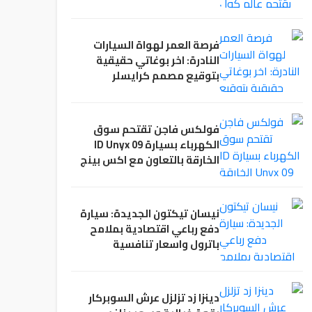
فرصة العمر لهواة السيارات
النادرة: اخر بوغاتي حقيقية
بتوقيع مصمم كرايسلر
معروضة للبيع
فولكس فاجن تقتحم سوق
الكهرباء بسيارة ID Unyx 09
الخارقة بالتعاون مع اكس بينج
نيسان تيكتون الجديدة: سيارة
دفع رباعي اقتصادية بملامح
باترول واسعار تنافسية
دينزا زد تزلزل عرش السوبركار