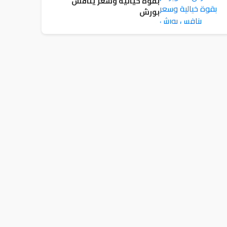
بقوة خيالية وسعر ينافس
بورش