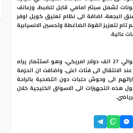
نات تشمل سبلتر امامي قابل للضبط، وزعانف
نق البجعة، اضافة الى نظام تعليق كويل اوفر
تام لتعزيز القوة الضاغطة وتحسين الانسيابية
ات عالية.
وكشفت الشركة ان تكلفة الحزمة تبلغ حوالي 27 الف دولار امريكي، وهو استثمار يراه
 عند الانتقال الى فئات اعلى. واضافت ان الحزمة
راتهم الى وحوش حلبات دون التضحية بالراحة
ول هذه التجهيزات الى الاسواق الخليجية خلال
رياضي.