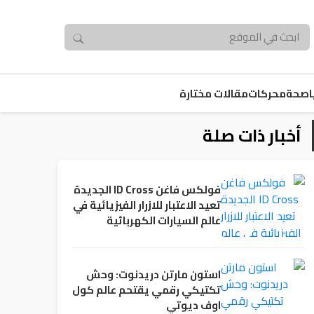
صحة
محركات
مقالات مختارة
أخبار ذات صلة
فولكس فاغن ID Cross الجديدة
تعيد الاعتبار للازرار الفيزيائية في
عالم السيارات الكهربائية
استون مارتن دريدنوت: وحش
تكتيكي رقمي يقتحم عالم كول
اوف ديوتي