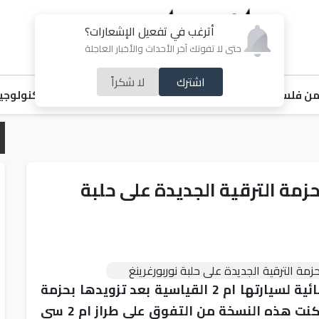
أترغب في تفعيل الإشعارات؟
حتى لا تفوتك آخر الأحداث والأخبار العاجلة
اشترك
لا شكراً
ن فلسطين
اقتصاد
ملفات ساخنة
خبر و صورة
رياضة
منوعات
تكنولوجيا
ق مذهل لسيارة BMW M2 بحزمة الترقية الجديدة على حلبة
كشفت شركة بي ام دبليو عن قدرات استثنائية لسيارتها ام 2 القياسية بعد تزويدها بحزمة
ام بيرفورمانس تراك كيت الجديدة، حيث تمكنت هذه النسخة من التفوق على طراز ام 2 سي