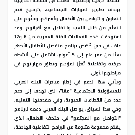
أنشطة حركية وجماعية نُظّمت في الساحة الخارجية
بهدف تطوير المهارات الاجتماعية، وترسيخ قيم
التعاون والتواصل بين الأطفال وأسرهم، وحثّهم على
التعلّم من خلال اللعب والتفاعل مع أقرانهم. وقد
استهدفت هذه الفعاليات الفئة العمرية من 6 و12
عامًا، في حين خُصّص برنامج منفصل للأطفال الأصغر
سنًا من عمر عام إلى 5 أعوام، اشتمل على أنشطة
حركية وتفاعلية تُعزّز نموّهم وتطوّر مهاراتهم في
مراحلهم الأولى.
ويأتي هذا الدعم في إطار مبادرات البنك العربي
للمسؤولية الاجتماعية "معًا"، التي تهدف إلى دعم
عدد من القطاعات الحيوية، وفي مقدمتها التعليم.
وفي هذا السياق، يواصل البنك العربي دعمه لبرنامج
"التواصل مع المجتمع" في متحف الأطفال، الذي
يقدّم مجموعة متنوعة من البرامج التفاعلية الهادفة،