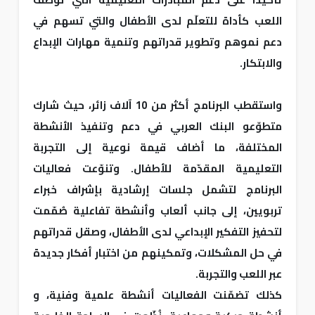
اللعب كأداة للتعلّم لدى الأطفال والتي تسهم في
دعم نموهم وتطوير قدراتهم وتنمية مهارات الإبداع
والابتكار.
واستقطب البرنامج أكثر من 10 آلاف زائر، حيث شارك
متطوّعو البنك العربي في دعم وتنفيذ الأنشطة
المختلفة، ما أضاف قيمة نوعية إلى التجربة
التعليمية المقدّمة للأطفال. وتنوّعت فعاليات
البرنامج لتشمل جلسات إرشادية بإشراف خبراء
تربويين، إلى جانب ألعاب وأنشطة تفاعلية صُمّمت
لتحفيز التفكير الإبداعي لدى الأطفال، وصقل قدراتهم
في حل المشكلات، وتمكينهم من اختبار أفكار جديدة
عبر اللعب والتجربة.
كذلك تضمّنت الفعاليات أنشطة علمية وفنية، و