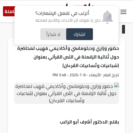
النسخة الكاملة
أترغب في تفعيل الإشعارات؟
حتى لا تفوتك آخر الأحداث والأخبار العاجلة
الرئيسية
/
خبر و صورة
اشترك
لا شكراً
حضور وزاري ودبلوماسي وأكاديمي مَهِيب لمحاضرة
حول ثُنائية الرَقمنة في النَص القرآني بعنوان
(سُباعيات وتُساعيات القرءان)
تاريخ النشر : الأربعاء - 8-7-2026 - 3:48 PM
بقلم: الدكتور أشرف أبو الراغب