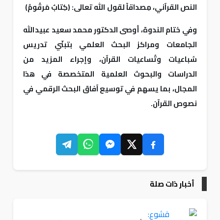
النص القرآني، مِصداقاً لقول الله تعالى: ﴿كِتابٌ مَرقُومٌ﴾
وفي ختام الندوة، أوصى الدكتور محمد سعيد عبيدالله
الجامعات ومراكز البحث العلمي بتبنّي تدريس
سُباعيات وتُساعيات القرآن، وإجراء المزيد من
الدراسات والبحوث العلمية المتخصصة في هذا
المجال، بما يسهم في توسيع آفاق البحث الرقمي في
نصوص القرآن.
أخبار ذات صلة