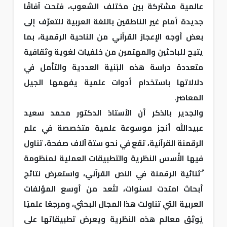
عالمية مشتركة بين مختلف الشعوب، فتحت آفاقًا
جديدة أمام غير الناطقين باللغة العربية للتعرّف إلى
بعض أوجه الإعجاز القرآني من الناحية الرقمية، بما
يتيح للباحثين والمهتمين من خلفيات لغوية وثقافية
متعددة دراسة هذه البُنية العددية والتأمل في
دلالاتها باستخدام أدوات علمية يفهمها الجيل
المعاصر.
والجدير بالذكر أن الأستاذ الدكتور محمد سعيد
عبيدالله أنجز موسوعة علمية متخصصة في علم
الرقمنة القرآنية، تقع في نحو ستة آلاف صفحة، تناول
فيها الأُسس النظرية والتطبيقات العملية لمنظومة
ُثنائية الرقمنة في النص القرآني، واستعرض نتائج
أبحاث امتدت لسنوات، لتُعد من أوسع المؤلفات
العربية التي تناولت هذا المجال البحثي، ومرجعًا علميًا
يُوثِق معالم هذه النظرية ويعرض تطبيقاتها على