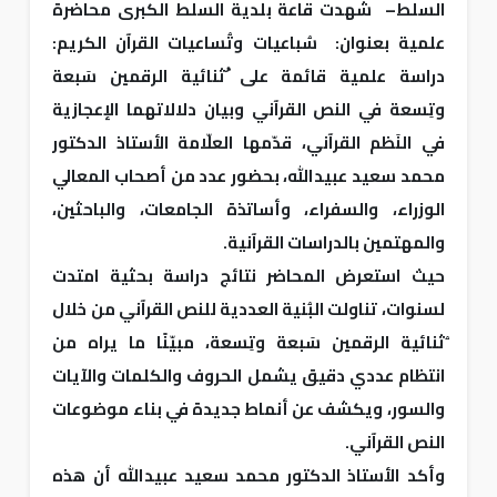
السلط– شهدت قاعة بلدية السلط الكبرى محاضرة
علمية بعنوان: سُباعيات وتُساعيات القرآن الكريم:
دراسة علمية قائمة على ُثنائية الرقمين سَبعة
وتِسعة في النص القرآني وبيان دلالاتهما الإعجازية
في النَظم القرآني، قدّمها العلّامة الأستاذ الدكتور
محمد سعيد عبيدالله، بحضور عدد من أصحاب المعالي
الوزراء، والسفراء، وأساتذة الجامعات، والباحثين،
والمهتمين بالدراسات القرآنية.
حيث استعرض المحاضر نتائج دراسة بحثية امتدت
لسنوات، تناولت البُنية العددية للنص القرآني من خلال
ُثنائية الرقمين سَبعة وتِسعة، مبيّنًا ما يراه من
انتظام عددي دقيق يشمل الحروف والكلمات والآيات
والسور، ويكشف عن أنماط جديدة في بناء موضوعات
النص القرآني.
وأكد الأستاذ الدكتور محمد سعيد عبيدالله أن هذه