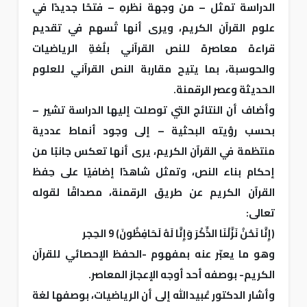
الدراسة تمثل – من وجهة نظرهِ – فتحًا جديدًا في
علوم القرآن الكريم، ويرى أنها تُسهم في تقديم
قراءة معاصرة للنص القرآني بلُغةِ الرياضيات
والحوسبة، بما يتيح مقاربة النص القرآني للعلوم
الحديثة وعصر الرقمنة.
وأضاف أن النتائج التي توصلت إليها الدراسة تشير –
بحسب رؤيته البحثية – إلى وجود أنماط عددية
منتظمة في القرآن الكريم، يرى أنها تعكس جانبًا من
إحكام بناء النص، وتمثل شاهدًا إضافيًا على حِفظ
القرآن الكريم عن طريق الرقمنة، مصداقًا لقوله
تعالى:
﴿إِنَّا نَحْنُ نَزَّلْنَا الذِّكْرَ وَإِنَّا لَهُ لَحَافِظُونَ﴾ 9 الحِجر
وهو ما يعبّر عنه بمفهوم -الحفظ الإحصائي للقرآن
الكريم- بوصفه أحد أوجه الإعجاز المعاصر.
وأشار الدكتور عُبيدالله إلى أن الرياضيات، بوصفها لغة