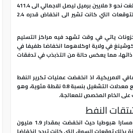
الطاقة الامريكية عن زيادة في المخزونات بلغت نحو 3 ملايين برميل ليصل الاجمالي الى 411.4
مليون برميل، وهو ما جاء مغايرا تماما للتوقعات التي كانت تشير الى انخفاض قدره 2.4
زونات ياتي في وقت تشهد فيه مراكز التسليم
كوشينغ في ولاية اوكلاهوما انخفاضا طفيفا في
ل خلال الفترة ذاتها، مما يعكس حالة من التذبذب في تدفقات
صافي الامريكية، اذ انخفضت عمليات تكرير النفط
الخام بمقدار 172 الف برميل يوميا، مع تراجع معدلات التشغيل بنسبة 0.8 نقطة مئوية، وهو
على الخام المخصص للمعالجة.
تقات النفط
واكدت الادارة ان مخزونات البنزين سلكت مسارا هبوطيا حيث انخفضت بمقدار 1.9 مليون
ن برميل، متجاوزة بذلك توقعات السوق التي كانت ترجح انخفاضا