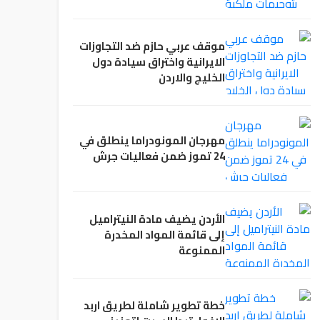
موقف عربي حازم ضد التجاوزات
الايرانية واختراق سيادة دول
الخليج والاردن
مهرجان المونودراما ينطلق في
24 تموز ضمن فعاليات جرش
الأردن يضيف مادة النيتراميل
إلى قائمة المواد المخدرة
الممنوعة
خطة تطوير شاملة لطريق اربد