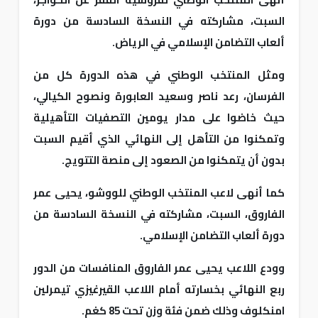
السبت، مشاركته في النسخة السادسة من دورة
ألعاب التضامن الإسلامي في الرياض.
ومثل المنتخب الوطني في هذه الدورة كل من
الفرسان، رعد ناصر وسعيد العابورة ونصوح الكيالي،
حيث خاضوا على مدار يومين التصفيات التأهيلية
وتمكنوا من التأهل إلى النهائي الذي أقيم السبت
بدون أن يتمكنوا من الصعود إلى منصة التتويج.
كما أنهى لاعب المنتخب الوطني للووشو، يحيى عمر
الفاروق، السبت، مشاركته في النسخة السادسة من
دورة ألعاب التضامن الإسلامي.
وودع اللاعب يحيى عمر الفاروق المنافسات من الدور
ربع النهائي بخسارته أمام اللاعب القيرغيزي تيمرلين
امنكلوف وذلك ضمن فئة وزن تحت 85 كغم.