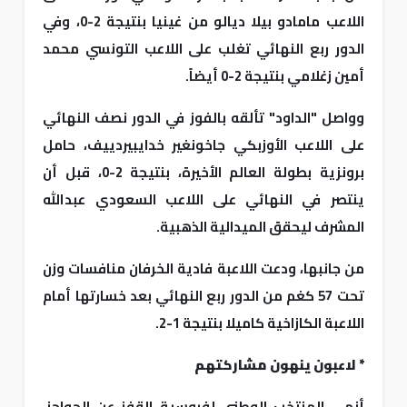
اللاعب مامادو بيلا ديالو من غينيا بنتيجة 2-0، وفي
الدور ربع النهائي تغلب على اللاعب التونسي محمد
أمين زغلامي بنتيجة 2-0 أيضاً.
وواصل "الداود" تألقه بالفوز في الدور نصف النهائي
على اللاعب الأوزبكي جاخونغير خدايبيردييف، حامل
برونزية بطولة العالم الأخيرة، بنتيجة 2-0، قبل أن
ينتصر في النهائي على اللاعب السعودي عبدالله
المشرف ليحقق الميدالية الذهبية.
من جانبها، ودعت اللاعبة فادية الخرفان منافسات وزن
تحت 57 كغم من الدور ربع النهائي بعد خسارتها أمام
اللاعبة الكازاخية كاميلا بنتيجة 1-2.
* لاعبون ينهون مشاركتهم
أنهى المنتخب الوطني لفروسية القفز عن الحواجز،