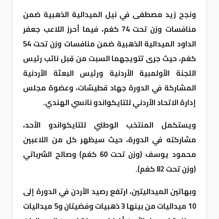
ونجح زيد مصطفى في نيل الميدالية الذهبية ضمن
منافسات وزن تحت 74 كغم، فيما أحرز اللاعب جعفر
الداود الميدالية الذهبية ضمن منافسات وزن تحت 54
كغم، حيث جرى تتويجهما السبت من قِبل نائب رئيس
اللجنة الأولمبية الأردنية ورئيس البعثة الأردنية
المشاركة في الدورة جهاد قطيشات، وعضوة مجلس
إدارة الاتحاد الأردني للتايكواندو نانسي الهندي.
ويستكمل المنتخب الوطني للتايكواندو الأحد،
مشاركته في الدورة، حيث سيظهر كل من اللاعبين
محمود يوسف (وزن تحت 60 كغم) وصالح الشرباتي
(وزن تحت 82 كغم).
وبهاتين الميداليتين، ارتفع رصيد الأردن في الدورة إلى
10 ميداليات من بينها 3 ذهبيات وفضيتان و5 ميداليات