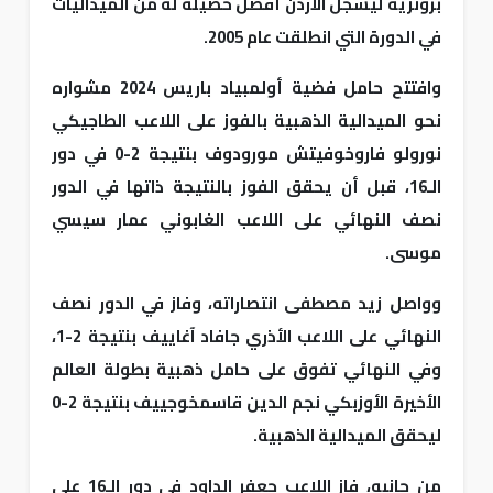
برونزية ليسجل الأردن أفضل حصيلة له من الميداليات
في الدورة التي انطلقت عام 2005.
وافتتح حامل فضية أولمبياد باريس 2024 مشواره
نحو الميدالية الذهبية بالفوز على اللاعب الطاجيكي
نورولو فاروخوفيتش مورودوف بنتيجة 2-0 في دور
الـ16، قبل أن يحقق الفوز بالنتيجة ذاتها في الدور
نصف النهائي على اللاعب الغابوني عمار سيسي
موسى.
وواصل زيد مصطفى انتصاراته، وفاز في الدور نصف
النهائي على اللاعب الأذري جافاد آغاييف بنتيجة 2-1،
وفي النهائي تفوق على حامل ذهبية بطولة العالم
الأخيرة الأوزبكي نجم الدين قاسمخوجييف بنتيجة 2-0
ليحقق الميدالية الذهبية.
من جانبه، فاز اللاعب جعفر الداود في دور الـ16 على