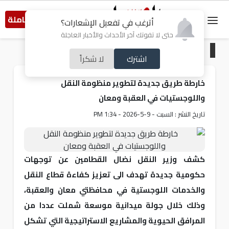
النسخة الكاملة
أترغب في تفعيل الإشعارات؟
حتى لا تفوتك آخر الأحداث والأخبار العاجلة
الرئيسية
/
أردنيات
اشترك
لا شكراً
خارطة طريق جديدة لتطوير منظومة النقل
واللوجستيات في العقبة ومعان
تاريخ النشر : السبت - 9-5-2026 - 1:34 PM
كشف وزير النقل نضال القطامين عن توجهات
حكومية جديدة تهدف الى تعزيز كفاءة قطاع النقل
والخدمات اللوجستية في محافظتي معان والعقبة،
وذلك خلال جولة ميدانية موسعة شملت عددا من
المرافق الحيوية والمشاريع الاستراتيجية التي تشكل