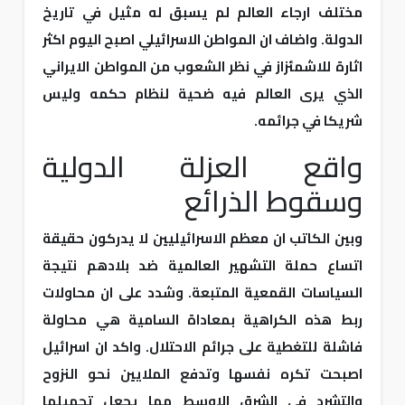
مختلف ارجاء العالم لم يسبق له مثيل في تاريخ
الدولة. واضاف ان المواطن الاسرائيلي اصبح اليوم اكثر
اثارة للاشمئزاز في نظر الشعوب من المواطن الايراني
الذي يرى العالم فيه ضحية لنظام حكمه وليس
شريكا في جرائمه.
واقع العزلة الدولية
وسقوط الذرائع
وبين الكاتب ان معظم الاسرائيليين لا يدركون حقيقة
اتساع حملة التشهير العالمية ضد بلادهم نتيجة
السياسات القمعية المتبعة. وشدد على ان محاولات
ربط هذه الكراهية بمعاداة السامية هي محاولة
فاشلة للتغطية على جرائم الاحتلال. واكد ان اسرائيل
اصبحت تكره نفسها وتدفع الملايين نحو النزوح
والتشرد في الشرق الاوسط مما يجعل تحميلها