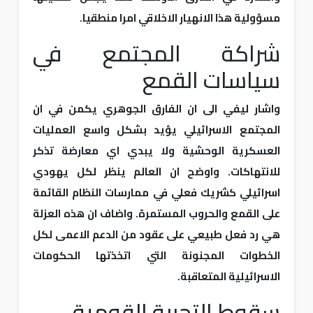
مسؤولية هذا الانهيار الاخلاقي امرا منطقيا.
شراكة المجتمع في
سياسات القمع
واشار ليفي الى ان الفارق الجوهري يكمن في ان
المجتمع الاسرائيلي يؤيد بشكل واسع العمليات
العسكرية الوحشية ولا يبدي اي معارضة تذكر
للانتهاكات. واوضح ان العالم ينظر لكل يهودي
اسرائيلي كشريك فعلي في ممارسات النظام القائمة
على القمع والحروب المستمرة. واضاف ان هذه العزلة
هي رد فعل طبيعي على عقود من الدعم الاعمى لكل
الخطوات المجنونة التي اتخذتها الحكومات
الاسرائيلية المتعاقبة.
سقوط التجربة القومية