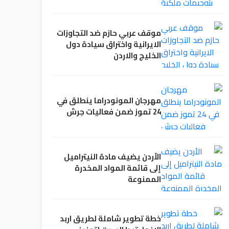
موقف عربي حازم ضد التجاوزات
الايرانية واختراق سيادة دول
الخليج والاردن
مهرجان المونودراما ينطلق في
24 تموز ضمن فعاليات جرش
الأردن يضيف مادة النيتراميل
إلى قائمة المواد المخدرة
الممنوعة
خطة تطوير شاملة لطريق اربد