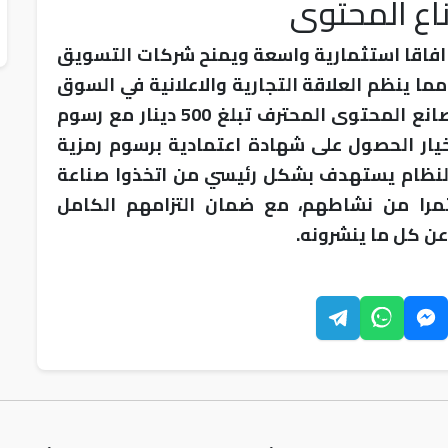
اع المحتوى
ح افاقا استثمارية واسعة ويمنح شركات التسويق
ا ينظم العلاقة التجارية والاعلانية في السوق
المحلي. واوضحت الهيئة ان رسوم ترخيص صانع المحتوى المحترف تبلغ 500 دينار مع رسوم
خيار الحصول على شهادة اعتمادية برسوم رمزية
 النظام يستهدف بشكل رئيسي من اتخذوا صناعة
را من نشاطهم، مع ضمان التزامهم الكامل
عن كل ما ينشرونه.