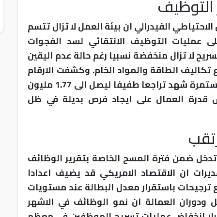
 التوظيف
لاحتياطي الفيدرالي ان بيئة العمل لا تزال تتسم
ى عمليات التوظيف الانتقائي لسد الفجوات
سريح لا تزال منخفضة نسبيا رغم حالة عدم اليقين
تكاليف الطاقة والمواد الخام. وكشفت الارقام
ان عدد المستفيدين من اعانات البطالة المستمرة شهد تراجعا طفيفا ليصل الى 1.77 مليون
قدرة العمال على ايجاد فرص بديلة في ظل
رتقب
لا تدخل ضمن فترة المسح الخاصة بتقرير الوظائف
ديرات ان الاقتصاد الامريكي قد يضيف اعدادا
 ترجيحات باستقرار معدل البطالة عند مستويات
دوران العمالة ان نمو الوظائف في الاشهر
ار انخفاض عمليات تسريح الموظفين في معظم