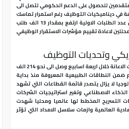
لمتقدمين للحصول على الدعم الحكومي لتصل الى
فة في ديناميكيات التوظيف رغم استمرار تماسك
السوق بشكل عام. واظهرت تلك الارقام ان عدد الطلبات الاولية ارتفع بمقدار 13 الف طلب
محللين لاعادة تقييم مؤشرات الاستقرار الوظيفي
كي وتحديات التوظيف
وبينت التقارير ان المتوسط المتحرك لطلبات الاعانة خلال اربعة اسابيع وصل الى نحو 214 الف
م ضمن النطاقات الطبيعية المعروفة منذ بداية
ولوجيا لا يزال يتصدر قائمة القطاعات التي تشهد
الذكاء الاصطناعي وتغير استراتيجيات الشركات
يات التسريح المخطط لها عالميا ومحليا شهدت
صادية العالمية وازمات سلاسل الامداد التي تؤثر