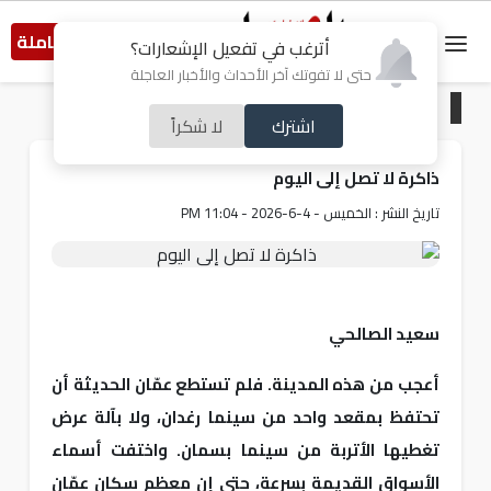
النسخة الكاملة
أترغب في تفعيل الإشعارات؟
حتى لا تفوتك آخر الأحداث والأخبار العاجلة
الرئيسية
/
مقالات مختارة
اشترك
لا شكراً
ذاكرة لا تصل إلى اليوم
تاريخ النشر : الخميس - 4-6-2026 - 11:04 PM
سعيد الصالحي
أعجب من هذه المدينة. فلم تستطع عمّان الحديثة أن
تحتفظ بمقعد واحد من سينما رغدان، ولا بآلة عرض
تغطيها الأتربة من سينما بسمان. واختفت أسماء
الأسواق القديمة بسرعة، حتى إن معظم سكان عمّان