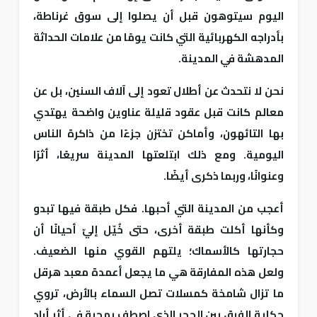
اليوم سيتوهون قبل أن يصلوا إلى سوق غرناطة،
بأدراجه الكهربائية التي كانت يومًا من علامات الحداثة
المدهشة في المدينة.
نحن لا نتحدث عن أطلال تعود إلى آلاف السنين، بل عن
معالم كانت قبل عقود قليلة عناوين واضحة يهتدي
بها التائهون، وأماكن تختزن جزءًا من ذاكرة الناس
اليومية. ومع ذلك ابتلعتها المدينة سريعًا، أثرًا
وعنوانًا، وربما ذكرى أيضًا.
أعجب من المدينة التي أحبها. فكل طبقة فيها تبدو
وكأنها أكلت طبقة أخرى، حتى خُيّل إليّ أحيانًا أن
حجارتها كالأسماك؛ يلتهم القوي منها الضعيف.
ولعل هذه المفارقة هي ما يجعل أعمدة معبد هرقل
ما تزال شامخة كمسلات تصل السماء بالأرض، تروي
حكاية الفرق بين الحجر الذي اصطف بمحبة في أثرٍ أراد