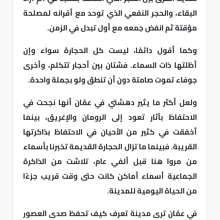
البقاء، والحجر النفعي الذي توحد مع أقرانه لمصلحة
مؤقتة ثم انفض جمعه مع أول تبدل في الزمن.
وكما أقول دائمًا، ليست كل الحجارة سواء وإن
أظلتها ذات السماء. فشتان بين أحجار تتكلم، وأخرى
جوفاء تموت صامتة دون أن تنطق ولو بجملة واحدة.
ولعل أكثر ما يثير دهشتي في عمّان أنها نجحت في
الاحتفاظ بآثار تعود إلى الرومان والإغريق، بينما
أخفقت في كثير من الأحيان في الاحتفاظ بذاكرتها
القريبة. فبينما ما تزال الحجارة القديمة تخبرنا بأسماء
من مروا هنا قبل ألفي عام، تلاشت من الذاكرة
الجماعية أسماء أماكن كانت حتى وقت قريب جزءًا
من الحياة اليومية للمدينة.
في عمّان ترى مدينة تعرف كيف تحفظ صدى العصور