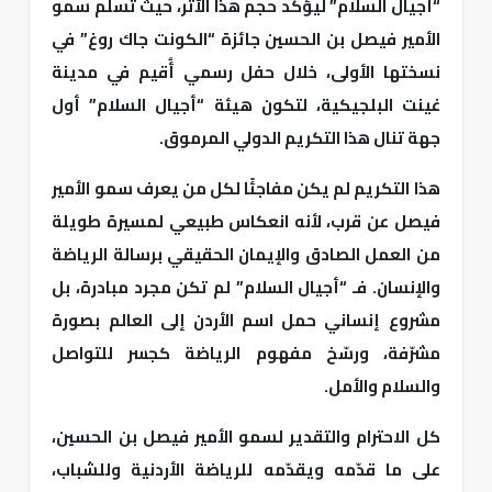
“أجيال السلام” ليؤكد حجم هذا الأثر، حيث تسلّم سمو
الأمير فيصل بن الحسين جائزة “الكونت جاك روغ” في
نسختها الأولى، خلال حفل رسمي أُقيم في مدينة
غينت البلجيكية، لتكون هيئة “أجيال السلام” أول
جهة تنال هذا التكريم الدولي المرموق.
هذا التكريم لم يكن مفاجئًا لكل من يعرف سمو الأمير
فيصل عن قرب، لأنه انعكاس طبيعي لمسيرة طويلة
من العمل الصادق والإيمان الحقيقي برسالة الرياضة
والإنسان. فـ “أجيال السلام” لم تكن مجرد مبادرة، بل
مشروع إنساني حمل اسم الأردن إلى العالم بصورة
مشرّفة، ورسّخ مفهوم الرياضة كجسر للتواصل
والسلام والأمل.
كل الاحترام والتقدير لسمو الأمير فيصل بن الحسين،
على ما قدّمه ويقدّمه للرياضة الأردنية وللشباب،