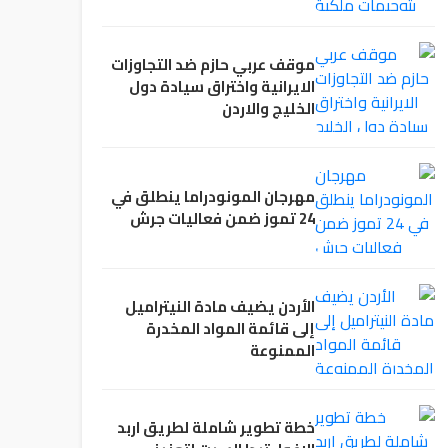
موقف عربي حازم ضد التجاوزات
الايرانية واختراق سيادة دول
الخليج والاردن
مهرجان المونودراما ينطلق في
24 تموز ضمن فعاليات جرش
الأردن يضيف مادة النيتراميل
إلى قائمة المواد المخدرة
الممنوعة
خطة تطوير شاملة لطريق اربد