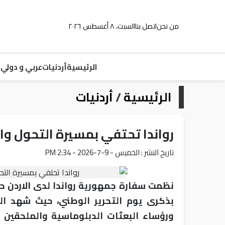
من نحن
اتصل بنا
السبت، ٨ أغسطس ٢٠٢٦
الرئيسية
أردنيات
عربي و دولي
م
الرئيسية
/
أردنيات
رواندا تحتفي بمسيرة التحول وال
تاريخ النشر : الخميس - 9-7-2026 - 2:34 PM
نظمت سفارة جمهورية رواندا لدى الاردن حف
بذكرى يوم التحرير الوطني، حيث شهد ال
ورؤساء البعثات الدبلوماسية والملحقين