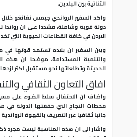
الثنائية بين البلدين.
واكد السفير الرواندي جيمس نغانغو خلال ك
دولة قوية وشاملة، مشددا على ان رواندا ت
الاردن في كافة القطاعات الحيوية التي تخد
وبين السفير ان بلاده تستمد قوتها في مر
والتنمية المستدامة، موضحا ان هذه الر
الحديثة وتطلعاتها نحو مستقبل اكثر ازدهار
افاق التعاون الثقافي والت
واضاف ان الاحتفال سلط الضوء على مسيرة
محطات النجاح التي حققتها الدولة في مخت
جانبا ثقافيا عبر التعريف بالقهوة الرواندية 
واشار الى ان هذه المناسبة ليست مجرد ذكر