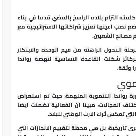
لمته التزام بلاده الراسخ بالمضي قدما في بناء
ضع نصب اعينها تعزيز شراكاتها الاستراتيجية مع
م مصالح الشعبين.
حلة التحول الراهنة من قيم الوحدة والابتكار
كائز شكلت القاعدة الاساسية لنهضة رواندا
ا وثقة.
نموي
 رواندا التنموية الملهمة، حيث تم استعراض
لف المجالات، مبينا ان الفعالية تضمنت ايضا
التي تعكس ثراء الارث الوطني للبلاد.
ى تاريخية، بل هي محطة لتقييم الانجازات التي