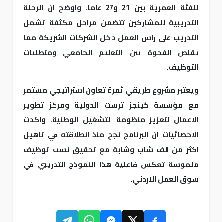
للفئة العمرية بين 21 و27 عاما. واوضح ان الرحلة
التدريبية للمشاركين تتضمن مراحل مكثفة تشمل
التدريب على راس العمل داخل الشركات الشريكة مما
يقلص الفجوة بين التعليم الجامعي ومتطلبات
التوظيف.
ويعتبر مشروع طريقي ثمرة تعاون استراتيجي مستمر
مع مؤسسة كينجز ترست الدولية ومركز تطوير
الاعمال لتعزيز منظومة التشغيل الوطنية. واكدت
الاحصائيات ان البرنامج نجح منذ انطلاقته في تاهيل
اكثر من الف شاب وشابة مع تحقيق نسب توظيف
ملموسة تعكس فاعلية هذا النموذج التدريبي في
سوق العمل الاردني.