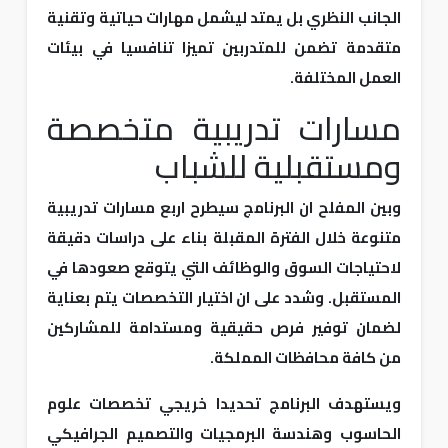
الجانب النظري بل يمتد ليشمل مهارات حياتية وتقنية
متقدمة تضمن للمتدربين تميزا تنافسيا في بيئات
العمل المختلفة.
مسارات تدريبية متخصصة
ومستقبلية للشباب
وبين المفلح ان البرنامج سيطرح اربع مسارات تدريبية
متنوعة خلال الفترة المقبلة بناء على دراسات دقيقة
لاحتياجات السوق والوظائف التي يتوقع صعودها في
المستقبل. وشدد على ان اختيار التخصصات يتم بعناية
لضمان توفير فرص حقيقية ومستدامة للمشاركين
من كافة محافظات المملكة.
ويستهدف البرنامج تحديدا خريجي تخصصات علوم
الحاسوب وهندسة البرمجيات والتصميم الجرافيكي