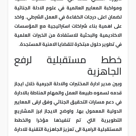
ومواكبة المعايير العالمية في علوم الادلة الجنائية
لضمان اعلى درجات الكفاءة في العمل الشرطي. واكد
على اهمية بناء شراكات استراتيجية مع المؤسسات
الاكاديمية والبحثية للاستفادة من الخبرات العلمية
في تطوير حلول مبتكرة للقضايا الامنية المستجدة.
خطط مستقبلية لرفع
الجاهزية
وبين مدير ادارة المختبرات والادلة الجرمية خلال ايجاز
قدمه لسموه طبيعة العمل والمهام المناطة بالادارة
في دعم مسارات التحقيق الجنائي وفق ارقى المعايير
الدولية المعمول بها. واوضح الايجاز ابرز المشاريع
التطويرية التي تم تنفيذها مؤخرا والخطط
المستقبلية الرامية الى تعزيز الجاهزية التقنية للادارة