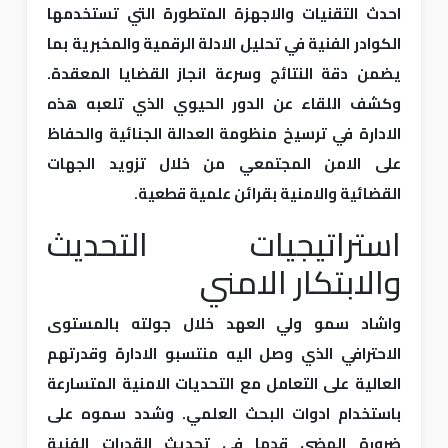
احدث التقنيات والاجهزة المتطورة التي تستخدمها
الكوادر الفنية في تحليل الادلة الرقمية والمخبرية بما
يضمن دقة النتائج وسرعة انجاز القضايا المعقدة.
وكشف اللقاء عن الدور الحيوي الذي تلعبه هذه
الادارة في ترسيخ منظومة العدالة الجنائية والحفاظ
على الامن المجتمعي من خلال تزويد الجهات
القضائية والامنية بقرائن علمية قطعية.
استراتيجيات التحديث
والابتكار الامني
واشاد سمو ولي العهد خلال جولته بالمستوى
الاحترافي الذي وصل اليه منتسبو الادارة وقدرتهم
العالية على التعامل مع التحديات الامنية المتسارعة
باستخدام ادوات البحث العلمي. وشدد سموه على
ضرورة المضي قدما في تحديث القدرات الفنية