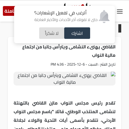
النسخة الكاملة
أترغب في تفعيل الإشعارات؟
حتى لا تفوتك آخر الأحداث والأخبار العاجلة
الرئيسية
/
أردنيات
اشترك
لا شكراً
القاضي يهنىء النشامى ويترأس جانبا من اجتماع
مالية النواب
تاريخ النشر : السبت - 6-12-2025 - 4:36 PM
تقدم رئيس مجلس النواب مازن القاضي بالتهنئة
لنشامى المنتخب الوطني، قائلا "باسم مجلس النواب
الأردني، نتقدم بأسمى آيات التحية والولاء لجلالة
الملك، حفظه الله ورعاه، ونحي منتخبنا الوطني، راجين