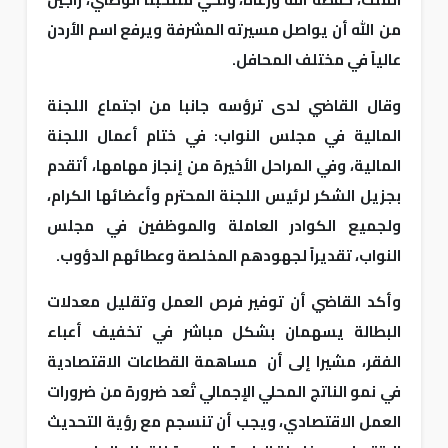
من الله أن يواصل مسيرته المشرفة ويرفع اسم الأردن
عالياً في مختلف المحافل.
وقال القاضي لدى ترؤسه جانبا من اجتماع اللجنة
المالية في مجلس النواب: في ختام أعمال اللجنة
المالية، وفي المراحل الأخيرة من إنجاز مهامها، أتقدم
بجزيل الشكر لرئيس اللجنة المحترم وأعضائها الكرام،
ولجميع الكوادر العاملة والموظفين في مجلس
النواب، تقديراً لجهودهم المخلصة وعطائهم الدؤوب.
وأكد القاضي أن توفير فرص العمل وتقليل معدلات
البطالة يسهمان بشكل مباشر في تخفيف أعباء
الفقر، مشيرا إلى أن مساهمة القطاعات الاقتصادية
في نمو الناتج المحلي الإجمالي تُعد ضرورة من ضرورات
العمل الاقتصادي، ويجب أن تنسجم مع رؤية التحديث