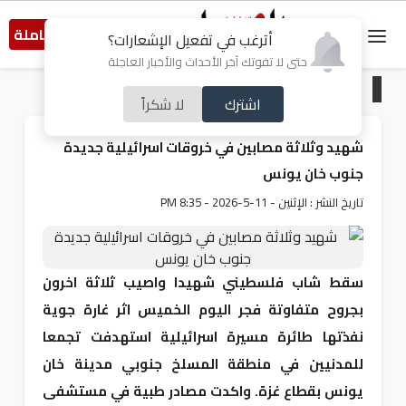
النسخة الكاملة
أترغب في تفعيل الإشعارات؟
حتى لا تفوتك آخر الأحداث والأخبار العاجلة
الرئيسية
/
من فلسطين
اشترك
لا شكراً
شهيد وثلاثة مصابين في خروقات اسرائيلية جديدة
جنوب خان يونس
تاريخ النشر : الإثنين - 11-5-2026 - 8:35 PM
سقط شاب فلسطيني شهيدا واصيب ثلاثة اخرون
بجروح متفاوتة فجر اليوم الخميس اثر غارة جوية
نفذتها طائرة مسيرة اسرائيلية استهدفت تجمعا
للمدنيين في منطقة المسلخ جنوبي مدينة خان
يونس بقطاع غزة. واكدت مصادر طبية في مستشفى