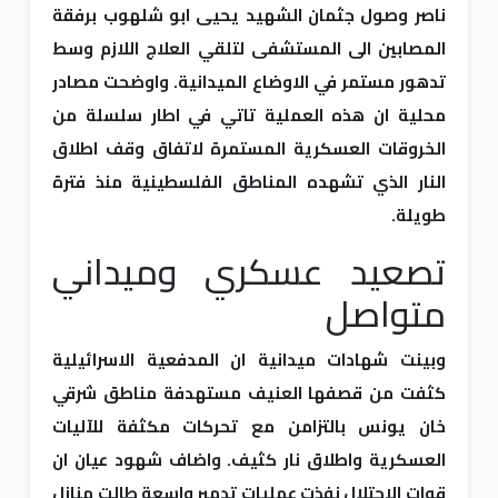
ناصر وصول جثمان الشهيد يحيى ابو شلهوب برفقة
المصابين الى المستشفى لتلقي العلاج اللازم وسط
تدهور مستمر في الاوضاع الميدانية. واوضحت مصادر
محلية ان هذه العملية تاتي في اطار سلسلة من
الخروقات العسكرية المستمرة لاتفاق وقف اطلاق
النار الذي تشهده المناطق الفلسطينية منذ فترة
طويلة.
تصعيد عسكري وميداني
متواصل
وبينت شهادات ميدانية ان المدفعية الاسرائيلية
كثفت من قصفها العنيف مستهدفة مناطق شرقي
خان يونس بالتزامن مع تحركات مكثفة للآليات
العسكرية واطلاق نار كثيف. واضاف شهود عيان ان
قوات الاحتلال نفذت عمليات تدمير واسعة طالت منازل