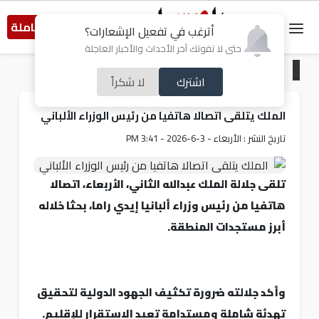
النسخة الكاملة
أترغب في تفعيل الإشعارات؟
حتى لا تفوتك آخر الأحداث والأخبار العاجلة
الرئيسية
/
أردنيات
اشترك
لا شكراً
الملك يتلقى اتصالا هاتفيا من رئيس الوزراء الألباني
تاريخ النشر : الأربعاء - 3-6-2026 - 3:41 PM
تلقى جلالة الملك عبدﷲ الثاني، الأربعاء، اتصالا
هاتفيا من رئيس وزراء ألبانيا إيدي راما، بحثا خلاله
أبرز مستجدات المنطقة.
وأكد جلالته ضرورة تكثيف الجهود الدولية لتحقيق
تهدئة شاملة ومستدامة تعيد الاستقرار للإقليم.