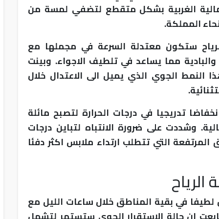
شمالية الغربية بشكل متقطع لتضفي لمسة من
حاء المملكة.
لرياح ستكون معتدلة السرعة في مجملها مع
البادية مما يساعد في تلطيف الاجواء. وبينت
ذا النمط الجوي الذي يميل الى الاعتدال خلال
ثنائية.
خفاضا تدريجيا في درجات الحرارة لتصبح مائلة
لية. وشددت على ضرورة الانتباه لتباين درجات
ق المرتفعة التي تتطلب ارتداء ملابس اكثر دفئا
 الرياح
طيفا في بقية المناطق خلال ساعات الليل مع
تابعت ان حالة الاستقرار الجوي ستستمر لتشمل