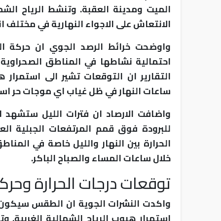
الميت ومدينة العقبة. وتنشط الرياح ال
الانتعاش على الاجواء النهارية في مختلف ان
واوضحت خرائط الرصد الجوي ان حركة ا
احتمالية نشاطها في المناطق الصحراوية و
التقارير ان التوقعات تشير الى استمرار ه
ساعات النهار في ظل غياب اي موجات حر است
واضافت الارصاد ان فترات الليل ستشهد ان
للبرودة فوق قمم المرتفعات الجبلية العا
الحرارة بين النهار والليل خاصة في المناط
خلال ساعات المساء والصباح الباكر.
توقعات درجات الحرارة وحركة
واكدت النشرات الجوية ان الطقس سيكون ل
استمرار هبوب الرياح الشمالية الغربية. و