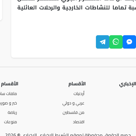
 تماما للنشاطات الخارجية والرحلات العائلية
لإخباري
الأقسام
الأقسام
أردنيات
ملفات ساخ
عربي و دولي
خبر و صورة
من فلسطين
رياضة
اقتصاد
منوعات
جميع الحقوق محفوظة لموقع الشريط الإخباري الإخباري © 2026