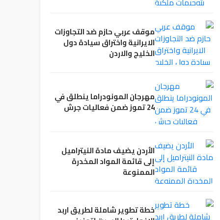
موقف عربي حازم ضد التجاوزات
الايرانية واختراق سيادة دول
الخليج والاردن
مهرجان المونودراما ينطلق في
24 تموز ضمن فعاليات جرش
الأردن يضيف مادة النيتراميل
إلى قائمة المواد المخدرة
الممنوعة
خطة تطوير شاملة لطريق اربد