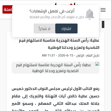
النسخة الكاملة
أترغب في تفعيل الإشعارات؟
حتى لا تفوتك آخر الأحداث والأخبار العاجلة
الرئيسية
/
أردنيات
اشترك
لا شكراً
عطية: رأس السنة الهجرية مناسبة لاستلهام قيم
التضحية وتعزيز وحدتنا الوطنية
تاريخ النشر : الإثنين - 15-6-2026 - 11:37 AM
رفع النائب الأول لرئيس مجلس النواب الدكتور خميس
حسين عطية خالص آيات التهنئة والتبريك إلى مقام
جلالة الملك عبدالله الثاني المعظم ، وسمو الأمير
الحسين بن عبدالله الثاني ولي العهد، والأسرة