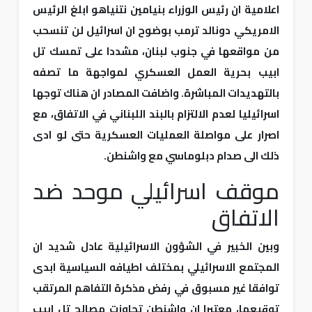
اعلامية ان رئيس الوزراء بنيامين نتنياهو ابلغ الرئيس
الامريكي دونالد ترمب بوضوح ان اسرائيل لن تنسحب
من مواقعها في جنوب لبنان، مشددا على تمسك تل
ابيب بحرية العمل العسكري لمواجهة ما تصفه
بالتهديدات المباشرة. واضافت المصادر ان هناك توجها
اسرائيليا لعدم الالتزام بالبند اللبناني في الاتفاق، مع
اصرار على مواصلة العمليات العسكرية حتى لو ادى
ذلك الى صدام دبلوماسي مع واشنطن.
موقف اسرائيلي موحد ضد
الاتفاق
وبين الخبير في الشؤون الاسرائيلية عادل شديد ان
المجتمع الاسرائيلي بمختلف اطيافه السياسية ابدى
توافقا غير مسبوق في رفض مذكرة التفاهم المرتقب
توقيعها، معتبرا ان واشنطن تجاوزت مصالح تل ابيب