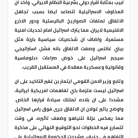
ابيب بمثابة اقرار دولي بشرعية النظام الايراني. واكد ان
المخاوف الاسرائيلية تتصاعد ايضا بسبب تجاهل
الاتفاق لملفات الصواريخ الباليستية ودور الاذرع
الاقليمية لايران، مما يترك اسرائيل امام تحديات امنية
مستمرة. واضاف ان شخصيات سياسية بارزة مثل
بيني غانتس وصفت الاتفاق بانه فشل استراتيجي
سيجبر اسرائيل على خوض صراعات دبلوماسية
وقانونية وعسكرية معقدة في المستقبل القريب.
وتابع وزير الامن القومي ايتمار بن غفير التاكيد على ان
اسرائيل ليست ملزمة باي تفاهمات امريكية ايرانية،
مشددا على ان بلاده تمتلك سيادة قرارها الخاص.
واوضح يائير غولان ان الاتفاق جرى فوق راس اسرائيل
مما يعكس عزلة نتنياهو وضعف تاثيره، في وقت
تتسارع فيه الخطوات نحو التوقيع النهائي على مذكرة
التفاهم في جنيف. وشددت الحكومة الاسرائيلية على