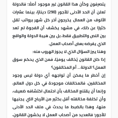
يتصرفون وكأن هذا القانون غير موجود أصلًا؛ فالدولة
تعلن أن الحد الأدنى للأجور (290) دينارًا، بينما عشرات
الألوف من العمال يخرجون آخر كل شهر برواتب تقل
كثيرًا عن ذلك، في مشهد يكشف أن الفجوة لم تعد
بين النص والتطبيق فقط، بل بين هيبة الدولة والواقع
الذي يفرضه بعض أصحاب العمل.
وهنا يبرز السؤال الذي لا يجوز الهروب منه:
إذا كان القانون يُخالف يوميًا، فمن الذي يحكم سوق
العمل؟ الدولة... أم المخالفون؟
إن أخطر ما يمكن أن تواجهه أي دولة ليس وجود
المخالفين، فالمخالفات موجودة في كل دول العالم،
وإنما أن يقتنع المخالف بأن احتمال اكتشافه ضعيف،
وأن تكلفة مخالفته أقل بكثير من الأرباح التي يجنيها
منها، وهذا بالضبط ما يحدث في ملف الحد الأدنى
للأجور؛ فالعديد من أصحاب العمل لا يخشون القانون،