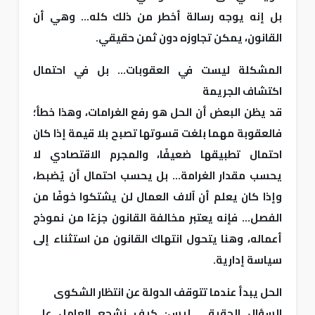
بل إنه يوجه رسالة أخطر من ذلك كله... وهي أن
القانون، يمكن تجاوزه دون ثمن حقيقي.
المشكلة ليست في العقوبات... بل في احتمال
اكتشاف الجريمة
قد يظن البعض أن الحل هو رفع الغرامات، وهذا خطأ؛
فالعقوبة مهما بلغت قسوتها تصبح بلا قيمة إذا كان
احتمال تطبيقها ضعيفًا، والمجرم الاقتصادي لا
يحسب مقدار الغرامة... بل يحسب احتمال أن يُضبط،
وإذا كان يعلم أن آلاف العمال لن يشتكوا خوفًا من
الفصل... فإنه يعتبر مخالفة القانون جزءًا من نموذج
أعماله، وهنا يتحول انتهاك القانون من استثناء إلى
سياسة إدارية.
الحل يبدأ عندما تتوقف الدولة عن انتظار الشكوى
السؤال الحقيقي ليس: كيف نشجع العامل على