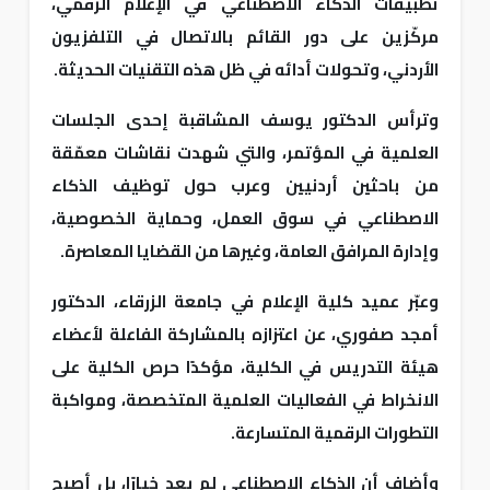
تطبيقات الذكاء الاصطناعي في الإعلام الرقمي،
مركّزين على دور القائم بالاتصال في التلفزيون
الأردني، وتحولات أدائه في ظل هذه التقنيات الحديثة.
وترأس الدكتور يوسف المشاقبة إحدى الجلسات
العلمية في المؤتمر، والتي شهدت نقاشات معمّقة
من باحثين أردنيين وعرب حول توظيف الذكاء
الاصطناعي في سوق العمل، وحماية الخصوصية،
وإدارة المرافق العامة، وغيرها من القضايا المعاصرة.
وعبّر عميد كلية الإعلام في جامعة الزرقاء، الدكتور
أمجد صفوري، عن اعتزازه بالمشاركة الفاعلة لأعضاء
هيئة التدريس في الكلية، مؤكدًا حرص الكلية على
الانخراط في الفعاليات العلمية المتخصصة، ومواكبة
التطورات الرقمية المتسارعة.
وأضاف أن الذكاء الاصطناعي لم يعد خيارًا، بل أصبح