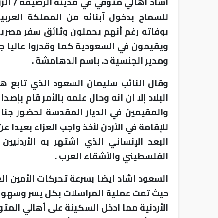
اشاد أهالي متوفي في مدينة الرصيفة / الزرق
للسماح بدخول آبنائه من المملكة العربي
بوفاته رغم أنهم يحملون وثائق سفر مصري
ويقيمون في السعودية كما وقدروا عالياً جه
ومدير الجنسية د. باسم الدهامشة .
وقال النائب سليمان السعود الذي تابع هذا
البلاد إلا ان انه وحال علمه بالأمر قام بإصد
والمقيمين في الديار المقدسة لحضور جنا
للإقامة في الأردن لأخذ واجب العزاء بعيدا 
البعد الإنساني الذي اشتهر به الأردني
الفلسطيني والأشقاء العرب .
السعود اشاد ايضا بسرعة تحركات الأمين ال
حيث تمت عملية المراسلات بكل يسر وسهولة 
الأردنية مما ادخل السكينة على أهالي الم