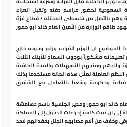
اء بوزير الداخلية مازن الفرايه وسرعة استجابته
ة السعودية لحضور مراسم دفنه وتقبل العزاء
ة وهم بالأصل من فلسطين المحتلة / قطاع غزة
ود طاقم الوزارة من الأمين العام خالد ابو حمور
 الموضوع ان الوزير الفرايه ورغم وجوده خارج
ار تعليماته مشكوراً بوجوب السماح للأبناء الثلاث
زة والدهم ومنحهم التسهيلات والمدة الكافية
عن النظم العاملة لمثل هذه الحالة مستخدما بذلك
ين قيادة وحكومة وشعبا بالتعامل مع الشقيق
عام خالد ابو حمور ومدير الجنسية باسم دهامشة
إلى ان تمت كافة إجراءات الدخول إلى المملكة
توفي وخفف من آلام مصابهم الجلل بفقدانهم لاحد