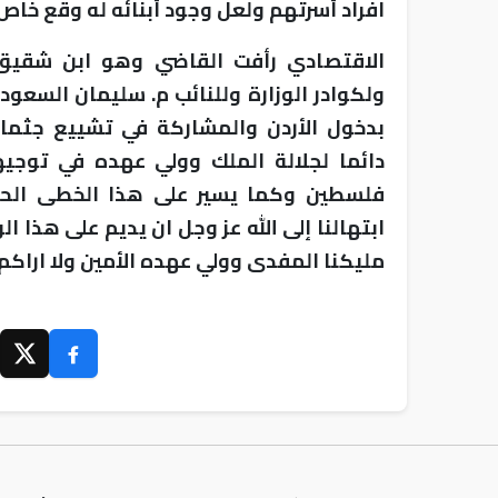
افراد أسرتهم ولعل وجود أبنائه له وقع خاص
الاقتصادي رأفت القاضي وهو ابن شقيق ا
ولكوادر الوزارة وللنائب م. سليمان السعو
بدخول الأردن والمشاركة في تشييع جثم
دائما لجلالة الملك وولي عهده في توجي
فلسطين وكما يسير على هذا الخطى الحك
ابتهالنا إلى الله عز وجل ان يديم على هذا 
مليكنا المفدى وولي عهده الأمين ولا اراكم ا