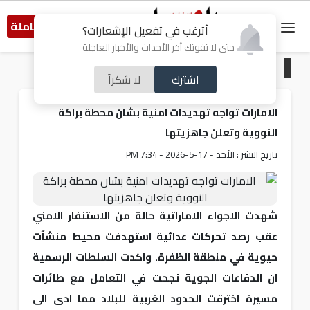
النسخة الكاملة
أترغب في تفعيل الإشعارات؟
حتى لا تفوتك آخر الأحداث والأخبار العاجلة
الرئيسية
/
عربي و دولي
اشترك
لا شكراً
الامارات تواجه تهديدات امنية بشان محطة براكة
النووية وتعلن جاهزيتها
تاريخ النشر : الأحد - 17-5-2026 - 7:34 PM
شهدت الاجواء الاماراتية حالة من الاستنفار الامني
عقب رصد تحركات عدائية استهدفت محيط منشآت
حيوية في منطقة الظفرة. واكدت السلطات الرسمية
ان الدفاعات الجوية نجحت في التعامل مع طائرات
مسيرة اخترقت الحدود الغربية للبلاد مما ادى الى