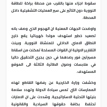
سقوط اجزاء منها بالقرب من محطة براكة للطاقة
النووية دون التاثير على سير العمليات التشغيلية داخل
المحطة.
واوضحت الجهات المعنية ان الهجوم الذي وصف بانه
تصعيد خطير استهدف مولدا كهربائيا يقع خارج
النطاق الامني الداخلي للمنشاة النووية. وبينت
التقارير الاولية ان القوات المسلحة تمكنت من اسقاط
مسيرتين فور رصدهما في حين يجري التحقيق حاليا
في ملابسات وصول الطائرة الثالثة الى الموقع
المستهدف.
وكشفت وزارة الخارجية عن رفضها القاطع لهذه
الممارسات التي تمس سيادة الدولة وتهدد سلامة
بنيتها التحتية الاستراتيجية. وشددت على ان الامارات
تحتفظ بكافة حقوقها السيادية والقانونية