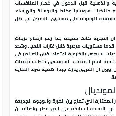
ية والذهنية قبل الدخول في غمار المنافسات
م منتخبات سويسرا وكندا والبوسنة والهرسك.
 حقيقية للوقوف على مستوى اللاعبين في ظل
ن التجربة كانت مفيدة جدا رغم ارتفاع درجات
سط قدما مستويات مرضية خلال فترات اللعب. وشدد
ديات لا يعني بالضرورة اعتماد نفس العناصر في
تتاحية امام المنتخب السويسري تتطلب ترتيبات
بين ان الفريق يدرك جيدا اهمية ضربة البداية
ة.
لمونديال
لمختارة التي تمزج بين الخبرة والوجوه الجديدة
 في النسخة السابقة على ارض قطر. واضاف ان