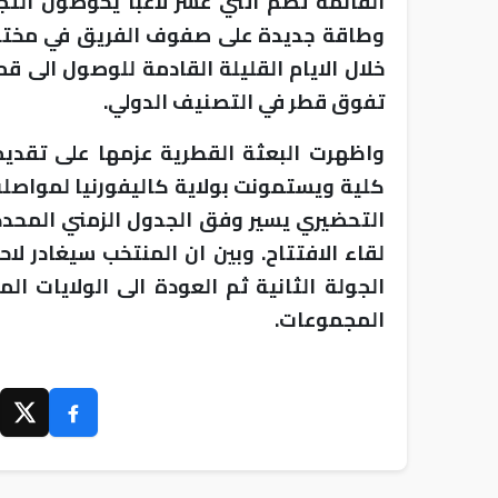
القائمة تضم اثني عشر لاعبا يخوضون التجر
وطاقة جديدة على صفوف الفريق في مختلف 
خلال الايام القليلة القادمة للوصول الى ق
تفوق قطر في التصنيف الدولي.
واظهرت البعثة القطرية عزمها على تقدي
كلية ويستمونت بولاية كاليفورنيا لمواصلة 
التحضيري يسير وفق الجدول الزمني المحد
لقاء الافتتاح. وبين ان المنتخب سيغادر لا
الجولة الثانية ثم العودة الى الولايات ا
المجموعات.