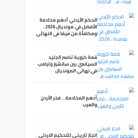
الحكم الأردني أدهم مخادمة
الأفضل في مونديال 2026..
ومكافأة من فيفا في النهائي
قمة كروية تكسر الجليد
السياسي بين سانشيز وترامب
في نهائي المونديال
أدهم المخادمة… فخر الأردن
والعرب
انجاز تاريخي للتحكيم الاردني