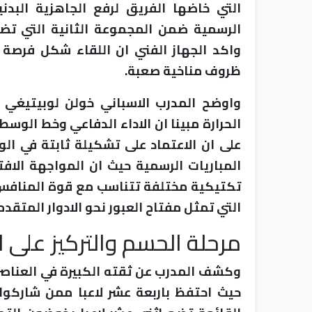
التي خاضها الفريق لرفع الجاهزية البدن
الرسمية ضمن المجموعة الثانية التي تض
واكد الجهاز الفني ان اللقاء شكل فرصة
ظروف مناخية صعبة.
واوضح المدرب الاسباني خولن لوبيتيغي ا
الحرارة مبينا ان الاداء الدفاعي وخط الو
على ان الاعتماد على تشكيلة ثابتة في الو
المباريات الرسمية حيث ان المواجهة الاف
تكتيكية مختلفة تتناسب مع قوة المنافس. و
التي تمثل مفتاح العبور نحو الادوار المتقدم
مرحلة الحسم والتركيز على ا
وكشف المدرب عن ثقته الكبيرة في العناصر ا
حيث احتفظ باربعة عشر لاعبا ممن شاركوا