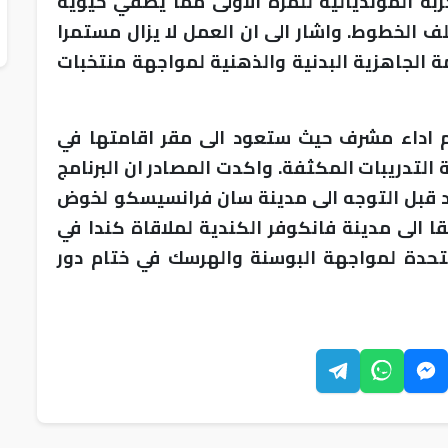
بة المونديالية للمرة الاولى مما يضفي حيوية
الخطوط. واشار الى ان العمل لا يزال مستمرا
مة الجاهزية البدنية والذهنية لمواجهة منتخبات
م اداء مشرف حيث ستعود الى مقر اقامتها في
التدريبات المكثفة. واكدت المصادر ان البرنامج
د قبل التوجه الى مدينة سان فرانسيسكو لخوض
حقا الى مدينة فانكوفر الكندية لملاقاة كندا في
لمتحدة لمواجهة البوسنة والهرسك في ختام دور