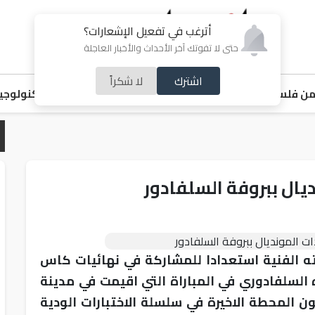
أترغب في تفعيل الإشعارات؟
حتى لا تفوتك آخر الأحداث والأخبار العاجلة
اشترك
لا شكراً
ن فلسطين
اقتصاد
ملفات ساخنة
خبر و صورة
رياضة
منوعات
تكنولوجيا
يال ببروفة السلفادور
ه الفنية استعدادا للمشاركة في نهائيات كاس
ه السلفادوري في المباراة التي اقيمت في مدينة
المحطة الاخيرة في سلسلة الاختبارات الودية