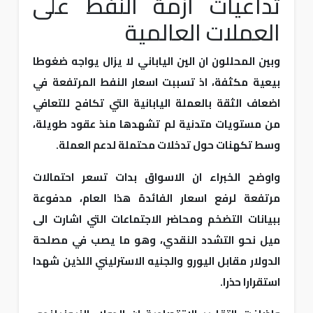
تداعيات ازمة النفط على
العملات العالمية
وبين المحللون ان الين الياباني لا يزال يواجه ضغوطا
بيعية مكثفة، اذ تسببت اسعار النفط المرتفعة في
اضعاف الثقة بالعملة اليابانية التي تكافح للتعافي
من مستويات متدنية لم تشهدها منذ عقود طويلة،
وسط تكهنات حول تدخلات محتملة لدعم العملة.
واوضح الخبراء ان الاسواق بدات تسعر احتمالات
مرتفعة لرفع اسعار الفائدة هذا العام، مدفوعة
ببيانات التضخم ومحاضر الاجتماعات التي اشارت الى
ميل نحو التشدد النقدي، وهو ما يصب في مصلحة
الدولار مقابل اليورو والجنيه الاسترليني اللذين شهدا
استقرارا حذرا.