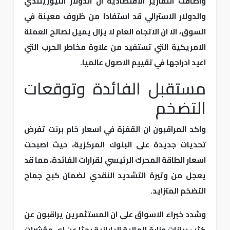
واضافت التقارير الاقتصادية ان الدولار النيوزيلندي
والدولار الاسترالي قد استفادا من ظروف معينة في
السوق، الا ان الاتجاه العام لا يزال يميل لصالح العملة
الامريكية التي تستفيد من علاوة مخاطر الحرب التي
اعيد ادراجها في تقييم الاصول عالميا.
مستقبل الفائدة وتوقعات
التضخم
واكد المراقبون ان القفزة في اسعار خام برنت تفرض
تحديات جديدة على البنوك المركزية، حيث اصبحت
اسعار الطاقة المحرك الرئيسي لقرارات الفائدة، مما قد
يعجل من وتيرة التشديد النقدي لضمان كبح جماح
التضخم المتزايد.
وشدد خبراء الاسواق على ان المستثمرين يراقبون عن
كثب بيانات وزارة المالية اليابانية بحثا عن اي مؤشرات