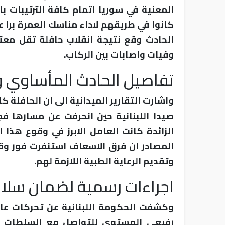
المعنية في سوريا اتمام كافة الترتيبات با
كانوا في طريقهم لاداء مناسك العمرة برا ع
الحادث وقع نتيجة انقلاب حافلة تقل معت
وفيات واصابات بين الركاب.
تفاصيل الحادث المأساوي و
واشارت التقارير الميدانية الى ان الحافل
صيدا اللبنانية حين انحرفت عن مسارها فجر
الزائدة كانت العامل الابرز في وقوع هذا 
المصادر ان فرق الاسعاف استنفرت فور وقو
وتقديم الرعاية الطبية اللازمة لهم.
اجراءات رسمية لضمان سلام
وكشفت الحكومة اللبنانية عن تحركات عا
رفيعي المستوى للتواصل مع السلطات ا