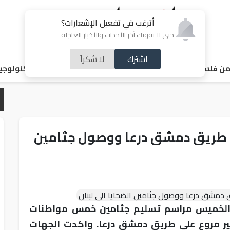
أترغب في تفعيل الإشعارات؟
حتى لا تفوتك آخر الأحداث والأخبار العاجلة
اشترك
لا شكراً
ن فلسطين
اقتصاد
ملفات ساخنة
خبر و صورة
رياضة
منوعات
تكنولوجيا
ى طريق دمشق درعا ووصول جثامين
 الخميس مراسم تسليم جثامين خمس مواطنات
ير مروع على طريق دمشق درعا. واكدت الجهات