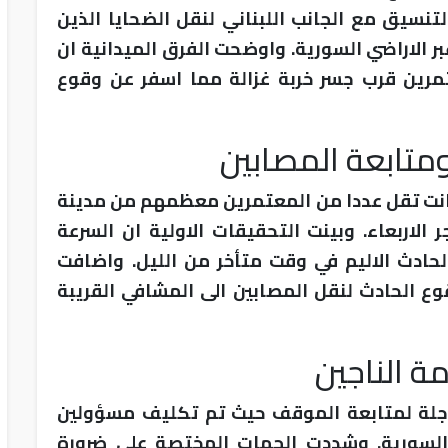
لتنسيق مع الجانب اللبناني لنقل الضحايا الذين
بر الاراضي السورية. واوضحت الفرق الميدانية ان
مرين قرب جسر خربة غزالة مما اسفر عن وقوع
متابعة المصابين
ة كانت تقل عددا من المعتمرين معظمهم من مدينة
 الاربعاء. وبينت التحقيقات الاولية ان السرعة
الحادث الاليم في وقت متأخر من الليل. واضافت
ع الحادث لنقل المصابين الى المشافي القريبة
ة الناجين
جلة لمتابعة الموقف حيث تم تكليف مسؤولين
لسورية. وشددت الجهات المختصة على ضرورة