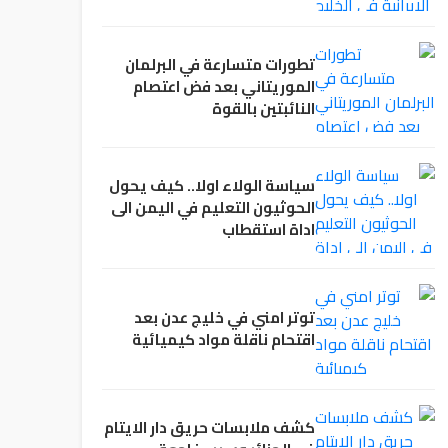
تطورات متسارعة في البرلمان
الموريتاني بعد فض اعتصام
النائبتين بالقوة
سياسة الولاء اولا.. كيف يحول
الحوثيون التعليم في اليمن الى
اداة استقطاب
توتر امني في خليج عدن بعد
اقتحام ناقلة مواد كيميائية
كشف ملابسات حريق دار الايتام