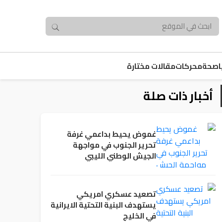
صحة
محركات
مقالات مختارة
أخبار ذات صلة
غموض يحيط بداعمي غرفة
تحرير الجنوب في مواجهة
الجيش الوطني الليبي
تصعيد عسكري امريكي
يستهدف البنية التحتية الايرانية
في الخليج