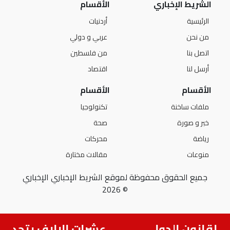
الشريط الإخباري
الأقسام
الرئيسية
أردنيات
من نحن
عربي و دولي
اتصل بنا
من فلسطين
أرسل لنا
اقتصاد
الأقسام
الأقسام
ملفات ساخنة
تكنولوجيا
خبر و صورة
صحة
رياضة
محركات
منوعات
مقالات مختارة
جميع الحقوق محفوظة لموقع الشريط الإخباري الإخباري
© 2026
 للقانون الدولي
عشرات الالاف يتحدون