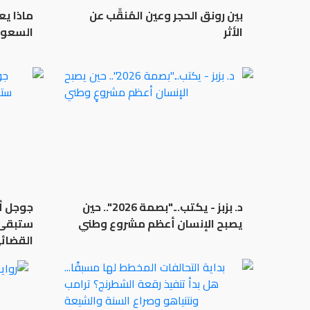
بين رونق الحجر وعين المُنقِّب عن
ماذا يع
الأثر
السعود
د. بزبز - يكتب..."بصمة 2026".. حين
جوجل أم
يصبح الإنسان أعظم مشروعٍ وطني
ستبقى ف
القضائ