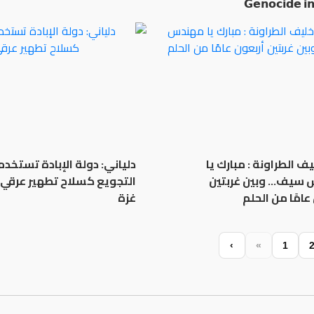
𝗚𝗲𝗻𝗼𝗰𝗶𝗱𝗲 𝗶
دلياني: دولة الإبادة تستخدم
أ. د. اخليف الطراونة : 
جويع كسلاح تطهير عرقي في
مهندس سيف… وبين 
غزة
أربعون عامًا م
‹
«
1